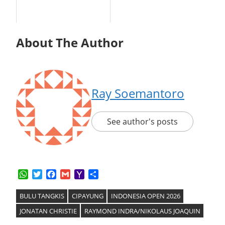
About The Author
Ray Soemantoro
See author's posts
WhatsApp
Twitter
Facebook
Gmail
Yahoo
Share
Mail
BULU TANGKIS
CIPAYUNG
INDONESIA OPEN 2026
JONATAN CHRISTIE
RAYMOND INDRA/NIKOLAUS JOAQUIN