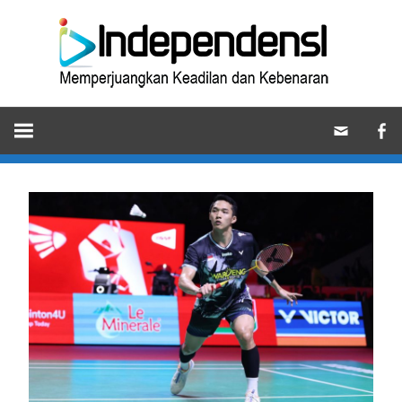
Skip
Ind
to
content
Memperjuangkan
Keadilan
dan
Kebenaran