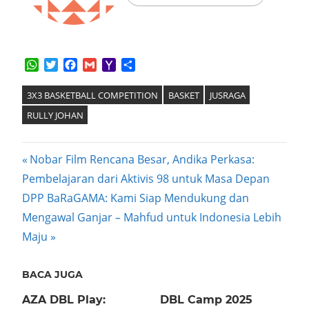
WhatsApp
Twitter
Facebook
Gmail
Yahoo
Share
Mail
3X3 BASKETBALL COMPETITION
BASKET
JUSRAGA
RULLY JOHAN
Post
Previous
Nobar Film Rencana Besar, Andika Perkasa:
Post:
Pembelajaran dari Aktivis 98 untuk Masa Depan
navigation
Next
DPP BaRaGAMA: Kami Siap Mendukung dan
Post:
Mengawal Ganjar – Mahfud untuk Indonesia Lebih
Maju
BACA JUGA
AZA DBL Play:
DBL Camp 2025