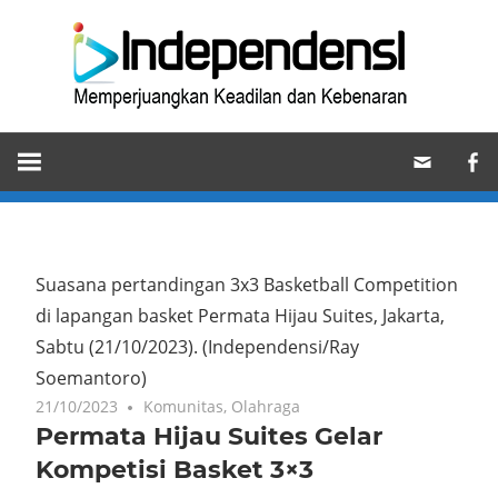
Skip
Ind
to
content
Memperjuangkan
Keadilan
dan
Kebenaran
Suasana pertandingan 3x3 Basketball Competition
di lapangan basket Permata Hijau Suites, Jakarta,
Sabtu (21/10/2023).
(Independensi/Ray
Soemantoro)
21/10/2023
Komunitas
,
Olahraga
Permata Hijau Suites Gelar
Kompetisi Basket 3×3