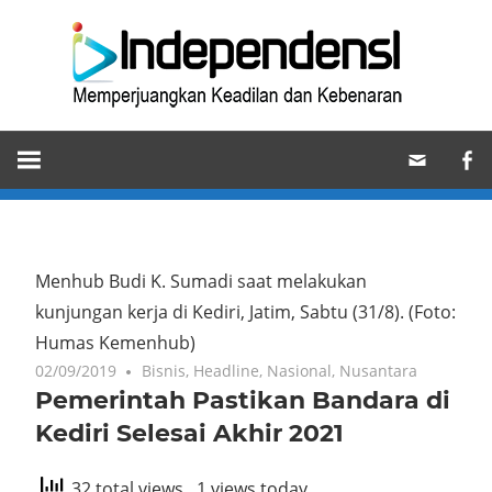
Skip
Ind
to
content
Memperjuangkan
Keadilan
dan
Kebenaran
Menhub Budi K. Sumadi saat melakukan
kunjungan kerja di Kediri, Jatim, Sabtu (31/8).
(Foto:
Humas Kemenhub)
02/09/2019
Bisnis
,
Headline
,
Nasional
,
Nusantara
Pemerintah Pastikan Bandara di
Kediri Selesai Akhir 2021
32 total views
, 1 views today