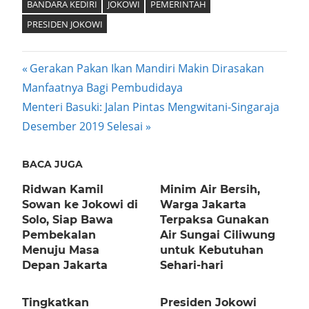
BANDARA KEDIRI
JOKOWI
PEMERINTAH
PRESIDEN JOKOWI
Post
Previous
Gerakan Pakan Ikan Mandiri Makin Dirasakan
Post:
Manfaatnya Bagi Pembudidaya
navigation
Next
Menteri Basuki: Jalan Pintas Mengwitani-Singaraja
Post:
Desember 2019 Selesai
BACA JUGA
Ridwan Kamil
Minim Air Bersih,
Sowan ke Jokowi di
Warga Jakarta
Solo, Siap Bawa
Terpaksa Gunakan
Pembekalan
Air Sungai Ciliwung
Menuju Masa
untuk Kebutuhan
Depan Jakarta
Sehari-hari
Tingkatkan
Presiden Jokowi