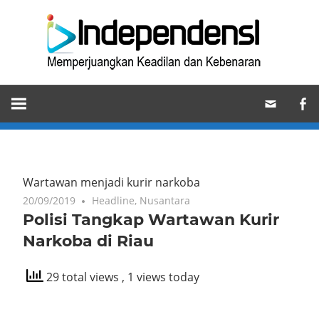
Skip
Ind
to
content
Memperjuangkan
Keadilan
dan
Kebenaran
Wartawan menjadi kurir narkoba
20/09/2019
Headline
,
Nusantara
Polisi Tangkap Wartawan Kurir
Narkoba di Riau
29 total views
, 1 views today