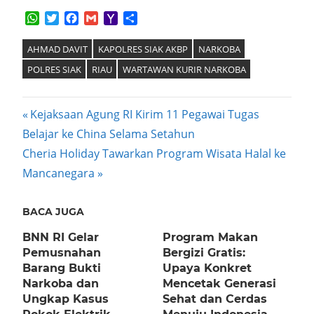
WhatsApp
Twitter
Facebook
Gmail
Yahoo
Share
Mail
AHMAD DAVIT
KAPOLRES SIAK AKBP
NARKOBA
POLRES SIAK
RIAU
WARTAWAN KURIR NARKOBA
Post
Previous
Kejaksaan Agung RI Kirim 11 Pegawai Tugas
Post:
Belajar ke China Selama Setahun
navigation
Next
Cheria Holiday Tawarkan Program Wisata Halal ke
Post:
Mancanegara
BACA JUGA
BNN RI Gelar
Program Makan
Pemusnahan
Bergizi Gratis:
Barang Bukti
Upaya Konkret
Narkoba dan
Mencetak Generasi
Ungkap Kasus
Sehat dan Cerdas