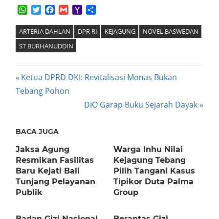
WhatsApp
Twitter
Facebook
Gmail
Yahoo
Share
Mail
ARTERIA DAHLAN
DPR RI
KEJAGUNG
NOVEL BASWEDAN
ST BURHANUDDIN
Post
Previous
Ketua DPRD DKI: Revitalisasi Monas Bukan
Post:
Tebang Pohon
navigation
Next
DIO Garap Buku Sejarah Dayak
Post:
BACA JUGA
Jaksa Agung
Warga Inhu Nilai
Resmikan Fasilitas
Kejagung Tebang
Baru Kejati Bali
Pilih Tangani Kasus
Tunjang Pelayanan
Tipikor Duta Palma
Publik
Group
Badan Gizi Nasional
Berantas Gizi