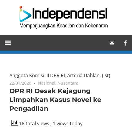
Skip
Ind
to
content
Memperjuangkan
Keadilan
dan
Kebenaran
Anggota Komisi III DPR RI, Arteria Dahlan.
(Ist)
22/01/2020
Nasional
,
Nusantara
DPR RI Desak Kejagung
Limpahkan Kasus Novel ke
Pengadilan
18 total views
, 1 views today