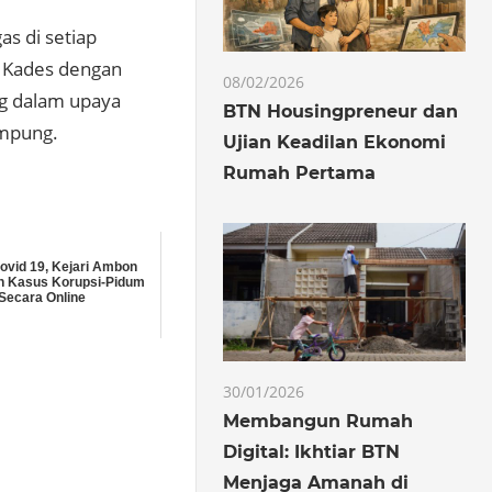
s di setiap
n Kades dengan
08/02/2026
ng dalam upaya
BTN Housingpreneur dan
ampung.
Ujian Keadilan Ekonomi
Rumah Pertama
ovid 19, Kejari Ambon
n Kasus Korupsi-Pidum
Secara Online
30/01/2026
Membangun Rumah
Digital: Ikhtiar BTN
Menjaga Amanah di