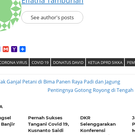
Effatha Tamburian
See author's posts
App
tter
Facebook
Gmail
Yahoo
Share
Mail
CORONA VIRUS
COVID 19
DONATUS DAVID
KETUA DPRD SIKKA
PEM
ak Ganjal Petani di Bima Panen Raya Padi dan Jagung
Next
Pentingnya Gotong Royong di Tengah
ation
Post:
A
ngsel
Pernah Sukses
DKR
J
 Banjir
Tangani Covid 19,
Selenggarakan
P
Kusnanto Saidi
Konferensi