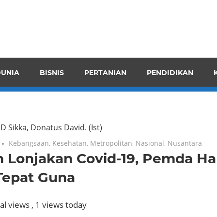
pendensI
juangkan
n
UNIA
BISNIS
PERTANIAN
PENDIDIKAN
ran
D Sikka, Donatus David.
(Ist)
Kebangsaan
,
Kesehatan
,
Metropolitan
,
Nasional
,
Nusantara
n Lonjakan Covid-19, Pemda Ha
Tepat Guna
al views
, 1 views today