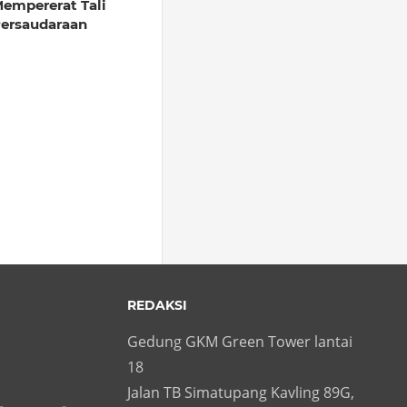
empererat Tali
ersaudaraan
REDAKSI
Gedung GKM Green Tower lantai
18
Jalan TB Simatupang Kavling 89G,