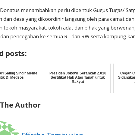
, Donatus menambahkan perlu dibentuk Gugus Tugas/ Satga
 dan desa yang dikoordinir langsung oleh para camat da
n tokoh masyarakat, tokoh adat dan pihak yang berwena
si dan pencegahan ke semua RT dan RW serta kampung-k
d posts:
ari Saling Sindir Meme
Presiden Jokowi Serahkan 2.010
Cegah C
itik Di Medsos
Sertifikat Hak Atas Tanah untuk
Sidangka
Rakyat
 The Author