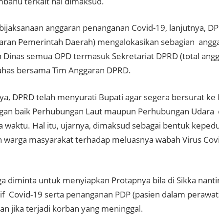
ahu terkait hal dimaksud.
ebijaksanaan anggaran penanganan Covid-19, lanjutnya,
aran Pemerintah Daerah) mengalokasikan sebagian angga
n Dinas semua OPD termasuk Sekretariat DPRD (total angga
ahas bersama Tim Anggaran DPRD.
a, DPRD telah menyurati Bupati agar segera bersurat ke
an baik Perhubungan Laut maupun Perhubungan Udara d
 waktu. Hal itu, ujarnya, dimaksud sebagai bentuk kepedu
 warga masyarakat terhadap meluasnya wabah Virus Covi
a diminta untuk menyiapkan Protapnya bila di Sikka nant
tif Covid-19 serta penanganan PDP (pasien dalam perawat
 jika terjadi korban yang meninggal.