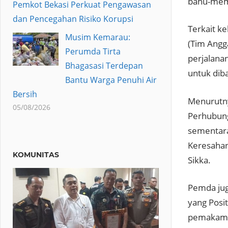
bahu-memb
Pemkot Bekasi Perkuat Pengawasan
dan Pencegahan Risiko Korupsi
Terkait k
Musim Kemarau:
(Tim Angg
Perumda Tirta
perjalana
Bhagasasi Terdepan
untuk dib
Bantu Warga Penuhi Air
Bersih
Menurutny
05/08/2026
Perhubung
sementara
Keresahan
KOMUNITAS
Sikka.
Pemda jug
yang Posi
pemakaman