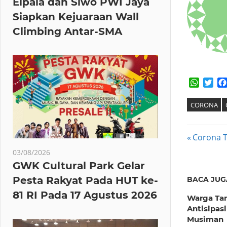
Elpala dan Siwo PWI Jaya
Siapkan Kejuaraan Wall
Climbing Antar-SMA
Whats
Twi
CORONA
Post
Previous
Corona T
Post:
03/08/2026
navig
GWK Cultural Park Gelar
Pesta Rakyat Pada HUT ke-
BACA JUG
81 RI Pada 17 Agustus 2026
Warga Ta
Antisipasi
Musiman