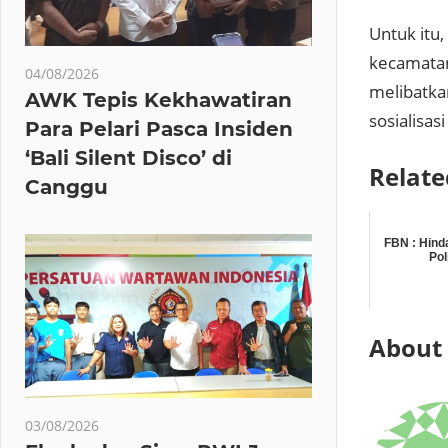
Untuk itu
kecamatan
04/08/2026
melibatka
AWK Tepis Kekhawatiran
sosialisa
Para Pelari Pasca Insiden
‘Bali Silent Disco’ di
Relate
Canggu
FBN : Hind
Pol
About
03/08/2026