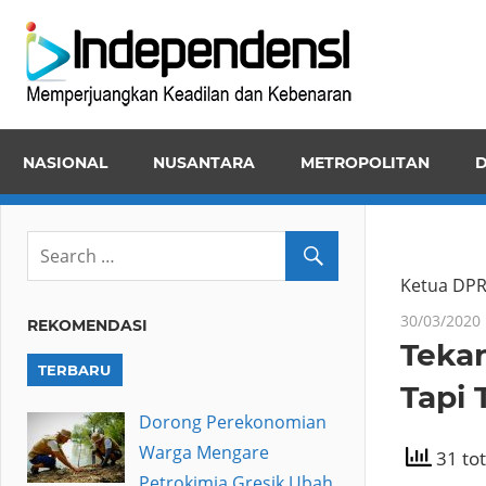
Skip
Inde
to
Memper
content
Keadila
dan
NASIONAL
NUSANTARA
METROPOLITAN
D
Kebena
Ketua DPR
30/03/2020
REKOMENDASI
Teka
TERBARU
Tapi 
Dorong Perekonomian
Warga Mengare
31 tot
Petrokimia Gresik Ubah