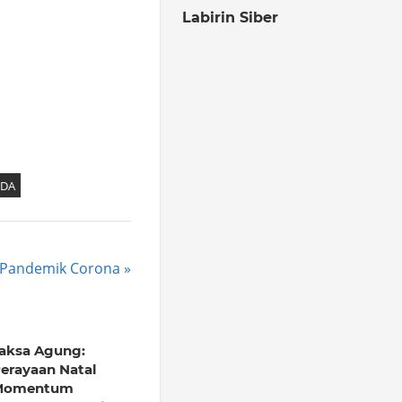
Labirin Siber
DA
 Pandemik Corona
aksa Agung:
erayaan Natal
Momentum