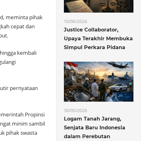
id, meminta pihak
10/06/2026
gkah cepat dan
Justice Collaborator,
but.
Upaya Terakhir Membuka
Simpul Perkara Pidana
hingga kembali
gulangi
utir pernyataan
30/05/2026
merintah Propinsi
Logam Tanah Jarang,
angat minim sambil
Senjata Baru Indonesia
uk pihak swasta
dalam Perebutan