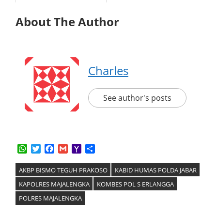
About The Author
Charles
See author's posts
WhatsApp
Twitter
Facebook
Gmail
Yahoo
Share
Mail
AKBP BISMO TEGUH PRAKOSO
KABID HUMAS POLDA JABAR
KAPOLRES MAJALENGKA
KOMBES POL S ERLANGGA
POLRES MAJALENGKA