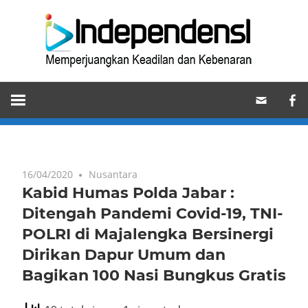
Skip
Ind
to
content
Memperjuangkan
Keadilan
dan
Kebenaran
16/04/2020
Nusantara
Kabid Humas Polda Jabar :
Ditengah Pandemi Covid-19, TNI-
POLRI di Majalengka Bersinergi
Dirikan Dapur Umum dan
Bagikan 100 Nasi Bungkus Gratis