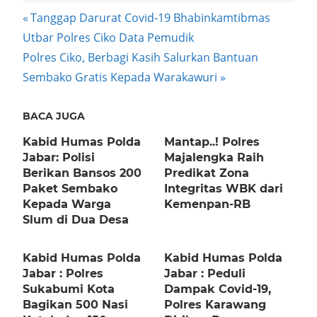
Post
Previous
Tanggap Darurat Covid-19 Bhabinkamtibmas
Post:
Utbar Polres Ciko Data Pemudik
navigation
Next
Polres Ciko, Berbagi Kasih Salurkan Bantuan
Post:
Sembako Gratis Kepada Warakawuri
BACA JUGA
Kabid Humas Polda
Mantap..! Polres
Jabar: Polisi
Majalengka Raih
Berikan Bansos 200
Predikat Zona
Paket Sembako
Integritas WBK dari
Kepada Warga
Kemenpan-RB
Slum di Dua Desa
Kabid Humas Polda
Kabid Humas Polda
Jabar : Polres
Jabar : Peduli
Sukabumi Kota
Dampak Covid-19,
Bagikan 500 Nasi
Polres Karawang