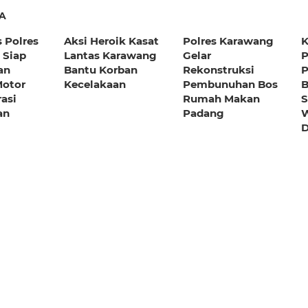
A
s Polres
Aksi Heroik Kasat
Polres Karawang
K
 Siap
Lantas Karawang
Gelar
P
an
Bantu Korban
Rekonstruksi
P
Motor
Kecelakaan
Pembunuhan Bos
B
rasi
Rumah Makan
S
an
Padang
W
D