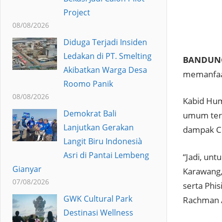
Project
08/08/2026
Diduga Terjadi Insiden
Ledakan di PT. Smelting
BANDUNG
Akibatkan Warga Desa
memanfaat
Roomo Panik
08/08/2026
Kabid Hum
Demokrat Bali
umum ters
Lanjutkan Gerakan
dampak Co
Langit Biru Indonesià
Asri di Pantai Lembeng
“Jadi, un
Gianyar
Karawang,
07/08/2026
serta Phis
GWK Cultural Park
Rachman A
Destinasi Wellness