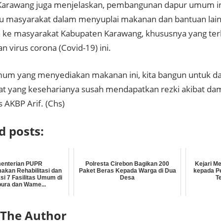
Karawang juga menjelaskan, pembangunan dapur umum in
masyarakat dalam menyuplai makanan dan bantuan lain
n ke masyarakat Kabupaten Karawang, khususnya yang t
 virus corona (Covid-19) ini.
um yang menyediakan makanan ini, kita bangun untuk 
t yang keseharianya susah mendapatkan rezki akibat da
as AKBP Arif. (Chs)
d posts:
enterian PUPR
Polresta Cirebon Bagikan 200
Kejari M
akan Rehabilitasi dan
Paket Beras Kepada Warga di Dua
kepada P
si 7 Fasilitas Umum di
Desa
T
ura dan Wame...
 The Author