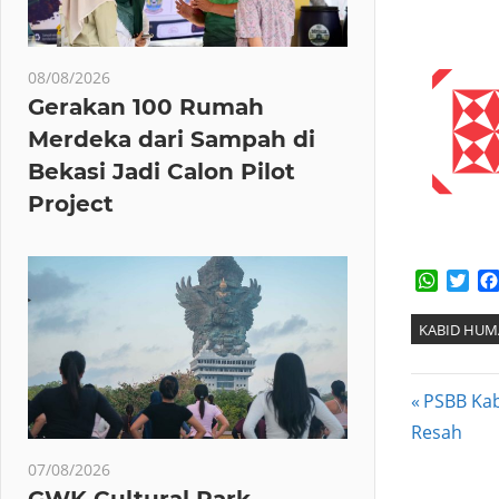
08/08/2026
Gerakan 100 Rumah
Merdeka dari Sampah di
Bekasi Jadi Calon Pilot
Project
Whats
Twi
KABID HUM
Post
Previous
PSBB Kab
Post:
Resah
navig
07/08/2026
GWK Cultural Park