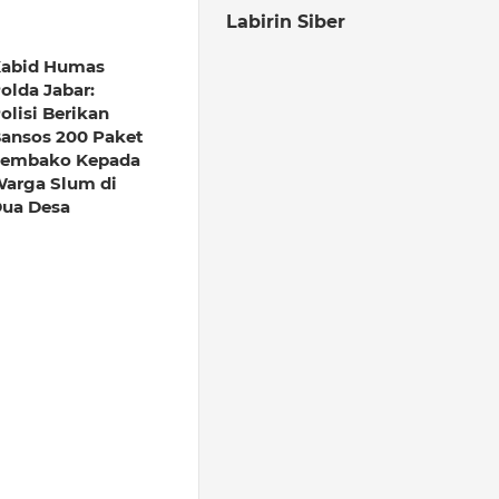
Labirin Siber
abid Humas
olda Jabar:
olisi Berikan
ansos 200 Paket
embako Kepada
arga Slum di
ua Desa