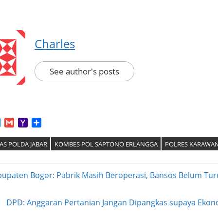
Charles
See author's posts
App
tter
Facebook
Gmail
Yahoo
Share
Mail
AS POLDA JABAR
KOMBES POL SAPTONO ERLANGGA
POLRES KARAWA
upaten Bogor: Pabrik Masih Beroperasi, Bansos Belum Tur
ation
Next
DPD: Anggaran Pertanian Jangan Dipangkas supaya Ekono
Post: