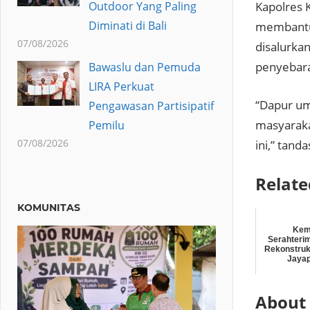
Outdoor Yang Paling
Kapolres 
Diminati di Bali
membantu 
07/08/2026
disalurka
penyebaran
Bawaslu dan Pemuda
LIRA Perkuat
“Dapur um
Pengawasan Partisipatif
masyaraka
Pemilu
07/08/2026
ini,” tand
Relate
KOMUNITAS
Kem
Serahterim
Rekonstruk
Jayap
About