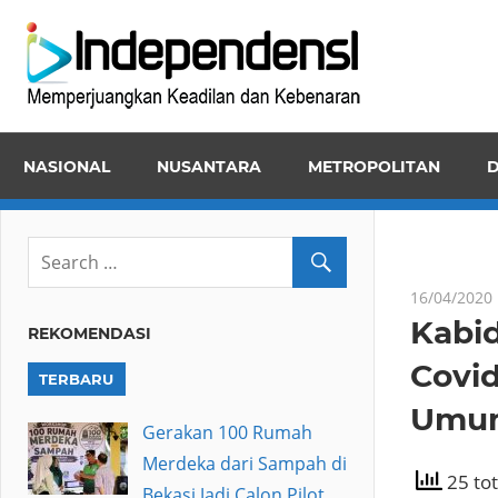
Skip
Inde
to
Memper
content
Keadila
dan
NASIONAL
NUSANTARA
METROPOLITAN
D
Kebena
16/04/2020
Kabi
REKOMENDASI
Covid
TERBARU
Umum
Gerakan 100 Rumah
Merdeka dari Sampah di
25 tot
Bekasi Jadi Calon Pilot