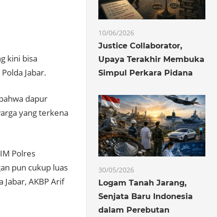
10/06/2026
Justice Collaborator,
 kini bisa
Upaya Terakhir Membuka
Polda Jabar.
Simpul Perkara Pidana
 bahwa dapur
warga yang terkena
SIM Polres
gan pun cukup luas
30/05/2026
a Jabar, AKBP Arif
Logam Tanah Jarang,
Senjata Baru Indonesia
dalam Perebutan