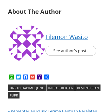
About The Author
Filemon Wasito
See author's posts
WhatsApp
Twitter
Facebook
Gmail
Yahoo
Share
Mail
BASUKI HADIMULJONO
INFRASTRUKTUR
KEMENTERIAN
PUPR
Previous
Kementerian PUPR Terima Bantuan Peralatan