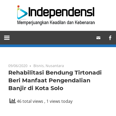
Skip
Ind
to
content
Memperjuangkan
Keadilan
dan
Kebenaran
09/06/2020
Bisnis
,
Nusantara
Rehabilitasi Bendung Tirtonadi
Beri Manfaat Pengendalian
Banjir di Kota Solo
46 total views
, 1 views today