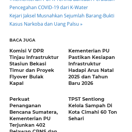
Post
Post:
Pencegahan COVID-19 dari K-Water
navigation
Next
Kejari Jaksel Musnahkan Sejumlah Barang-Bukti
Post:
Kasus Narkoba dan Uang Palsu
BACA JUGA
Komisi V DPR
Kementerian PU
Tinjau Infrastruktur
Pastikan Kesiapan
Stasiun Bekasi
Infrastruktur
Timur dan Proyek
Hadapi Arus Natal
Flyover Bulak
2025 dan Tahun
Kapal
Baru 2026
Perkuat
TPST Sentiong
Penanganan
Kelola Sampah Di
Bencana Sumatera,
Kota Cimahi 60 Ton
Kementerian PU
Sehari
Terjunkan 402
Relawan CPNS dan