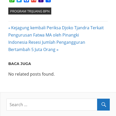
Mail
PROGRAM TRIJUANG BPN
Post
Previous
Kejagung kembali Periksa Djoko Tjandra Terkait
Post:
Pengurusan Fatwa MA oleh Pinangki
navigation
Next
Indonesia Resesi Jumlah Pengangguran
Post:
Bertambah 5 Juta Orang
BACA JUGA
No related posts found.