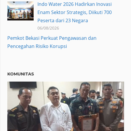
Indo Water 2026 Hadirkan Inovasi
Enam Sektor Strategis, Diikuti 700
Peserta dari 23 Negara
06/08/2026
Pemkot Bekasi Perkuat Pengawasan dan
Pencegahan Risiko Korupsi
KOMUNITAS