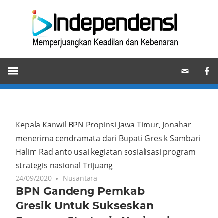
Skip
Ind
to
content
Memperjuangkan
Keadilan
dan
Kebenaran
Kepala Kanwil BPN Propinsi Jawa Timur, Jonahar
menerima cendramata dari Bupati Gresik Sambari
Halim Radianto usai kegiatan sosialisasi program
strategis nasional Trijuang
24/09/2020
Nusantara
BPN Gandeng Pemkab
Gresik Untuk Sukseskan