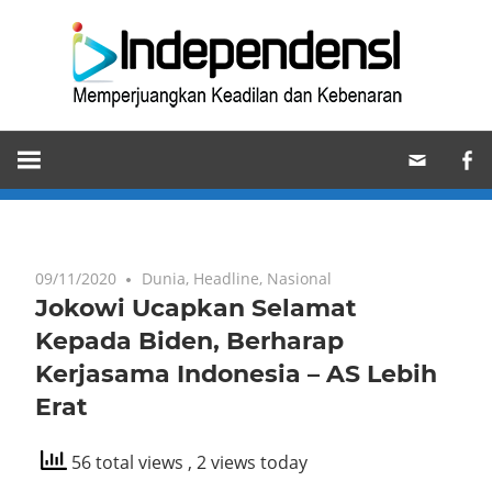
Skip
Ind
to
content
Memperjuangkan
Keadilan
dan
Kebenaran
09/11/2020
Dunia
,
Headline
,
Nasional
Jokowi Ucapkan Selamat
Kepada Biden, Berharap
Kerjasama Indonesia – AS Lebih
Erat
56 total views
, 2 views today