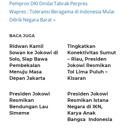
Post:
Pemprov DKI Dinilai Tabrak Perpres
navigation
Next
Wapres : Toleransi Beragama di Indonesia Mulai
Post:
Dilirik Negara Barat
BACA JUGA
Ridwan Kamil
Tingkatkan
Sowan ke Jokowi di
Konektivitas Sumut
Solo, Siap Bawa
– Riau, Presiden
Pembekalan
Jokowi Resmikan
Menuju Masa
Tol Lima Puluh –
Depan Jakarta
Kisaran
Presiden Jokowi
Presiden Jokowi
Resmikan
Resmikan Istana
Bendungan Lau
Negara di IKN,
Simeme
Karya Anak
Bangsa Indonesia