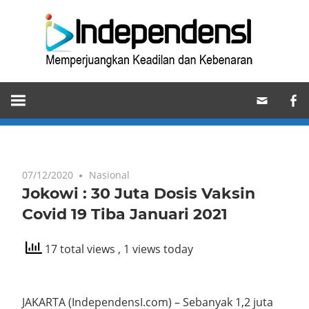
Skip
Ind
to
content
Memperjuangkan
Keadilan
dan
Kebenaran
07/12/2020
Nasional
Jokowi : 30 Juta Dosis Vaksin
Covid 19 Tiba Januari 2021
17 total views
, 1 views today
JAKARTA (IndependensI.com) – Sebanyak 1,2 juta