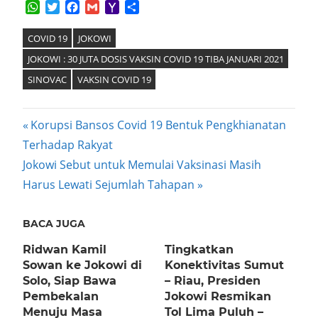
WhatsApp
Twitter
Facebook
Gmail
Yahoo
Share
Mail
COVID 19
JOKOWI
JOKOWI : 30 JUTA DOSIS VAKSIN COVID 19 TIBA JANUARI 2021
SINOVAC
VAKSIN COVID 19
Post
Previous
Korupsi Bansos Covid 19 Bentuk Pengkhianatan
Post:
Terhadap Rakyat
navigation
Next
Jokowi Sebut untuk Memulai Vaksinasi Masih
Post:
Harus Lewati Sejumlah Tahapan
BACA JUGA
Ridwan Kamil
Tingkatkan
Sowan ke Jokowi di
Konektivitas Sumut
Solo, Siap Bawa
– Riau, Presiden
Pembekalan
Jokowi Resmikan
Menuju Masa
Tol Lima Puluh –