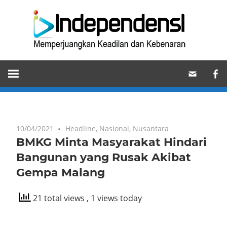
Skip
Ind
to
content
Memperjuangkan
Keadilan
dan
Kebenaran
10/04/2021
Headline
,
Nasional
,
Nusantara
BMKG Minta Masyarakat Hindari
Bangunan yang Rusak Akibat
Gempa Malang
21 total views
, 1 views today