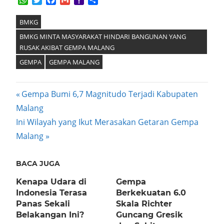
Mail
BMKG
BMKG MINTA MASYARAKAT HINDARI BANGUNAN YANG
RUSAK AKIBAT GEMPA MALANG
GEMPA
GEMPA MALANG
Post
Previous
Gempa Bumi 6,7 Magnitudo Terjadi Kabupaten
Post:
Malang
navigation
Next
Ini Wilayah yang Ikut Merasakan Getaran Gempa
Post:
Malang
BACA JUGA
Kenapa Udara di
Gempa
Indonesia Terasa
Berkekuatan 6.0
Panas Sekali
Skala Richter
Belakangan Ini?
Guncang Gresik