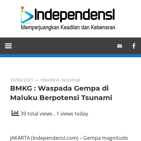
Skip
Ind
to
content
Memperjuangkan
Keadilan
dan
Kebenaran
16/06/2021
Headline
,
Nasional
BMKG : Waspada Gempa di
Maluku Berpotensi Tsunami
39 total views
, 1 views today
JAKARTA (IndependensI.com) – Gempa magnitudo