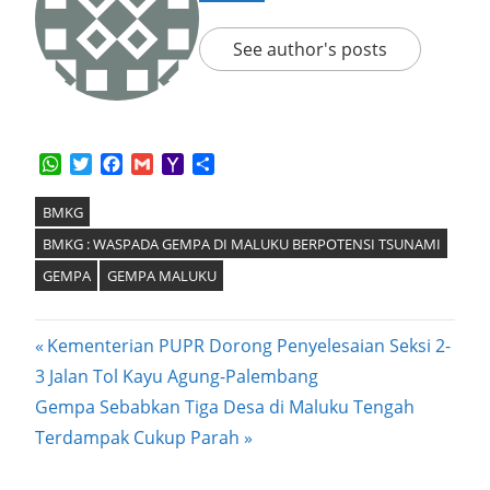
See author's posts
WhatsApp
Twitter
Facebook
Gmail
Yahoo
Share
Mail
BMKG
BMKG : WASPADA GEMPA DI MALUKU BERPOTENSI TSUNAMI
GEMPA
GEMPA MALUKU
Post
Previous
Kementerian PUPR Dorong Penyelesaian Seksi 2-
Post:
3 Jalan Tol Kayu Agung-Palembang
navigation
Next
Gempa Sebabkan Tiga Desa di Maluku Tengah
Post:
Terdampak Cukup Parah