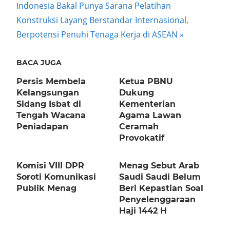
Next
Indonesia Bakal Punya Sarana Pelatihan
Post:
Konstruksi Layang Berstandar Internasional,
Berpotensi Penuhi Tenaga Kerja di ASEAN
BACA JUGA
Persis Membela
Ketua PBNU
Kelangsungan
Dukung
Sidang Isbat di
Kementerian
Tengah Wacana
Agama Lawan
Peniadapan
Ceramah
Provokatif
Komisi VIII DPR
Menag Sebut Arab
Soroti Komunikasi
Saudi Saudi Belum
Publik Menag
Beri Kepastian Soal
Penyelenggaraan
Haji 1442 H