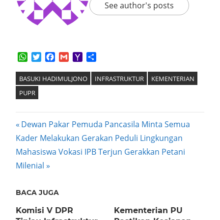
See author's posts
WhatsApp
Twitter
Facebook
Gmail
Yahoo
Share
Mail
BASUKI HADIMULJONO
INFRASTRUKTUR
KEMENTERIAN
PUPR
Post
Previous
Dewan Pakar Pemuda Pancasila Minta Semua
Post:
Kader Melakukan Gerakan Peduli Lingkungan
navigation
Next
Mahasiswa Vokasi IPB Terjun Gerakkan Petani
Post:
Milenial
BACA JUGA
Komisi V DPR
Kementerian PU