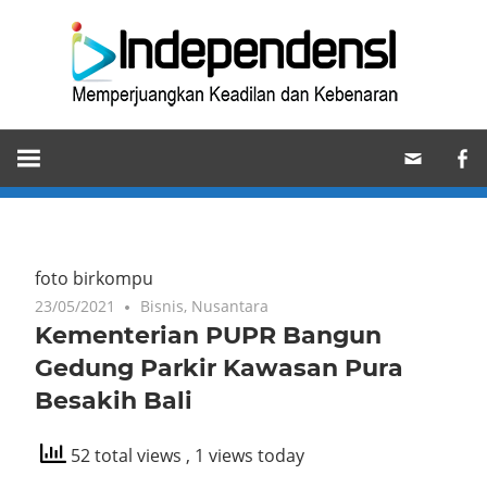
Skip
Ind
to
content
Memperjuangkan
Keadilan
dan
Kebenaran
foto birkompu
23/05/2021
Bisnis
,
Nusantara
Kementerian PUPR Bangun
Gedung Parkir Kawasan Pura
Besakih Bali
52 total views
, 1 views today