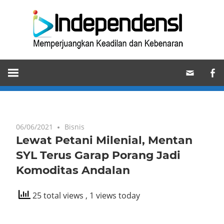
Skip
Ind
to
content
Memperjuangkan
Keadilan
dan
Kebenaran
06/06/2021
Bisnis
Lewat Petani Milenial, Mentan
SYL Terus Garap Porang Jadi
Komoditas Andalan
25 total views
, 1 views today