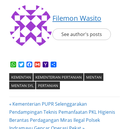
Filemon Wasito
See author's posts
WhatsApp
Twitter
Facebook
Gmail
Yahoo
Share
Mail
KEMENTAN
KEMENTERIAN PERTANIAN
MENTAN
MENTAN SYL
PERTANIAN
Post
Previous
Kementerian PUPR Selenggarakan
Post:
Pendampingan Teknis Pemanfaatan PKL Higienis
navigation
Next
Berantas Perdagangan Miras Ilegal Polsek
Post:
Indramayu Gencar Operasi Pekat