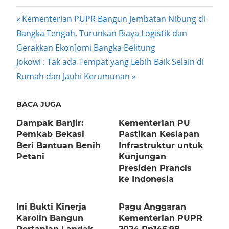
Post
Previous
Kementerian PUPR Bangun Jembatan Nibung di
Post:
Bangka Tengah, Turunkan Biaya Logistik dan
navigation
Gerakkan Ekon]omi Bangka Belitung
Next
Jokowi : Tak ada Tempat yang Lebih Baik Selain di
Post:
Rumah dan Jauhi Kerumunan
BACA JUGA
Dampak Banjir:
Kementerian PU
Pemkab Bekasi
Pastikan Kesiapan
Beri Bantuan Benih
Infrastruktur untuk
Petani
Kunjungan
Presiden Prancis
ke Indonesia
Ini Bukti Kinerja
Pagu Anggaran
Karolin Bangun
Kementerian PUPR