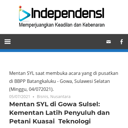
Skip
Ind
to
content
Memperjuangkan
Keadilan
dan
Kebenaran
Mentan SYL saat membuka acara yang di pusatkan
di BBPP Batangkaluku - Gowa, Sulawesi Selatan
(Minggu, 04/072021).
05/07/2021
Bisnis
,
Nusantara
Mentan SYL di Gowa Sulsel:
Kementan Latih Penyuluh dan
Petani Kuasai Teknologi