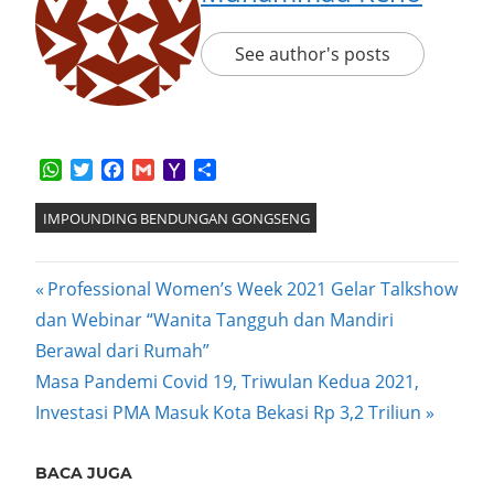
See author's posts
WhatsApp
Twitter
Facebook
Gmail
Yahoo
Share
Mail
IMPOUNDING BENDUNGAN GONGSENG
Post
Previous
Professional Women’s Week 2021 Gelar Talkshow
Post:
dan Webinar “Wanita Tangguh dan Mandiri
navigation
Berawal dari Rumah”
Next
Masa Pandemi Covid 19, Triwulan Kedua 2021,
Post:
Investasi PMA Masuk Kota Bekasi Rp 3,2 Triliun
BACA JUGA