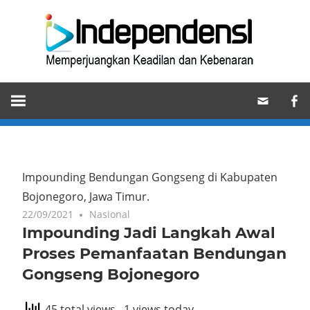
Skip
Ind
to
content
Memperjuangkan
Keadilan
dan
Kebenaran
Impounding Bendungan Gongseng di Kabupaten
Bojonegoro, Jawa Timur.
22/09/2021
Nasional
Impounding Jadi Langkah Awal
Proses Pemanfaatan Bendungan
Gongseng Bojonegoro
45 total views
, 1 views today