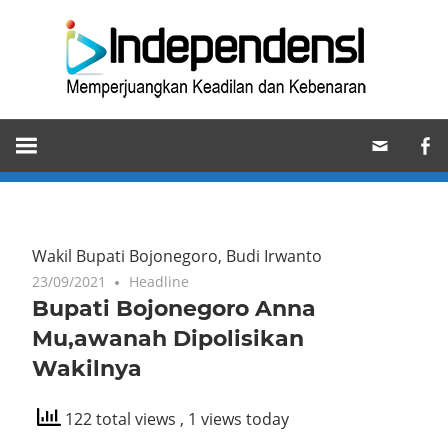
Skip
Ind
to
content
Memperjuangkan
Keadilan
dan
Kebenaran
Wakil Bupati Bojonegoro, Budi Irwanto
23/09/2021
Headline
Bupati Bojonegoro Anna
Mu,awanah Dipolisikan
Wakilnya
122 total views
, 1 views today