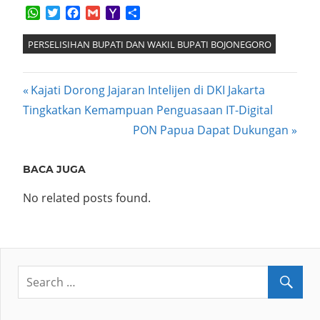
WhatsApp
Twitter
Facebook
Gmail
Yahoo
Share
Mail
PERSELISIHAN BUPATI DAN WAKIL BUPATI BOJONEGORO
Post
Previous
Kajati Dorong Jajaran Intelijen di DKI Jakarta
Post:
Tingkatkan Kemampuan Penguasaan IT-Digital
navigation
Next
PON Papua Dapat Dukungan
Post:
BACA JUGA
No related posts found.