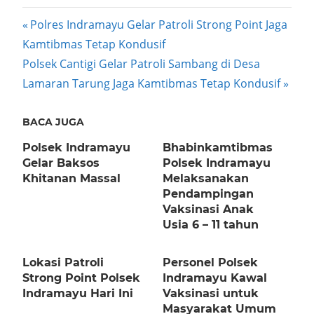
Post
Previous
Polres Indramayu Gelar Patroli Strong Point Jaga
Post:
Kamtibmas Tetap Kondusif
navigation
Next
Polsek Cantigi Gelar Patroli Sambang di Desa
Post:
Lamaran Tarung Jaga Kamtibmas Tetap Kondusif
BACA JUGA
Polsek Indramayu
Bhabinkamtibmas
Gelar Baksos
Polsek Indramayu
Khitanan Massal
Melaksanakan
Pendampingan
Vaksinasi Anak
Usia 6 – 11 tahun
Lokasi Patroli
Personel Polsek
Strong Point Polsek
Indramayu Kawal
Indramayu Hari Ini
Vaksinasi untuk
Masyarakat Umum