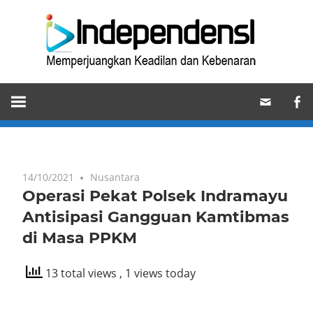
Skip
Ind
to
content
Memperjuangkan
Keadilan
dan
Kebenaran
14/10/2021
Nusantara
Operasi Pekat Polsek Indramayu
Antisipasi Gangguan Kamtibmas
di Masa PPKM
13 total views
, 1 views today