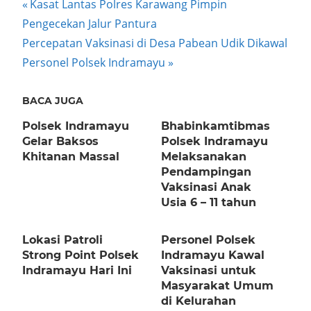
Post
Previous
Kasat Lantas Polres Karawang Pimpin
Post:
Pengecekan Jalur Pantura
navigation
Next
Percepatan Vaksinasi di Desa Pabean Udik Dikawal
Post:
Personel Polsek Indramayu
BACA JUGA
Polsek Indramayu
Bhabinkamtibmas
Gelar Baksos
Polsek Indramayu
Khitanan Massal
Melaksanakan
Pendampingan
Vaksinasi Anak
Usia 6 – 11 tahun
Lokasi Patroli
Personel Polsek
Strong Point Polsek
Indramayu Kawal
Indramayu Hari Ini
Vaksinasi untuk
Masyarakat Umum
di Kelurahan