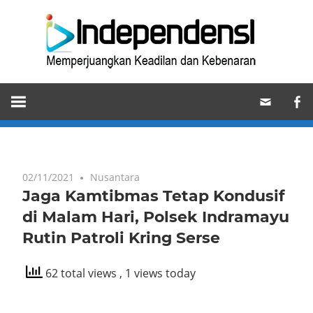
Skip
Ind
to
content
Memperjuangkan
Keadilan
dan
Kebenaran
02/11/2021
Nusantara
Jaga Kamtibmas Tetap Kondusif
di Malam Hari, Polsek Indramayu
Rutin Patroli Kring Serse
62 total views
, 1 views today