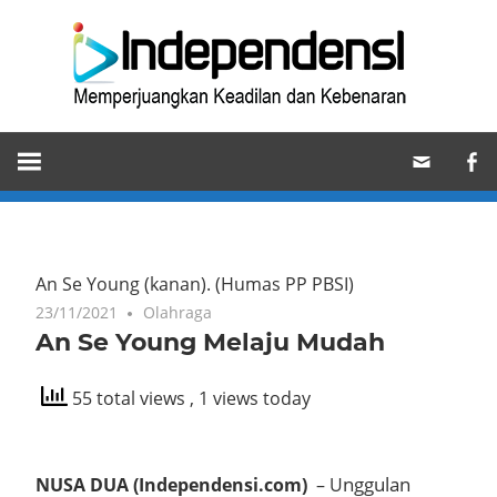
Skip
Ind
to
content
Memperjuangkan
Keadilan
dan
Kebenaran
An Se Young (kanan).
(Humas PP PBSI)
23/11/2021
Olahraga
An Se Young Melaju Mudah
55 total views
, 1 views today
nggulan
NUSA DUA (Independensi.com)
– U