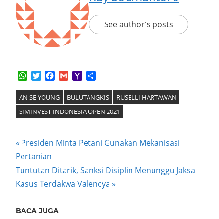
See author's posts
WhatsApp
Twitter
Facebook
Gmail
Yahoo
Share
Mail
AN SE YOUNG
BULUTANGKIS
RUSELLI HARTAWAN
SIMINVEST INDONESIA OPEN 2021
Post
Previous
Presiden Minta Petani Gunakan Mekanisasi
Post:
Pertanian
navigation
Next
Tuntutan Ditarik, Sanksi Disiplin Menunggu Jaksa
Post:
Kasus Terdakwa Valencya
BACA JUGA