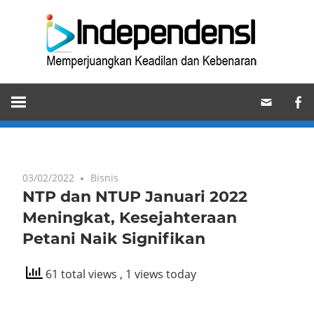
Skip
Ind
to
content
Memperjuangkan
Keadilan
dan
Kebenaran
03/02/2022
Bisnis
NTP dan NTUP Januari 2022
Meningkat, Kesejahteraan
Petani Naik Signifikan
61 total views
, 1 views today