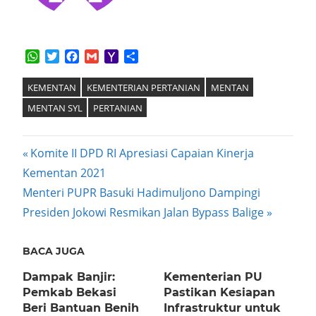
WhatsApp
Twitter
Facebook
Gmail
Yahoo
Share
Mail
KEMENTAN
KEMENTERIAN PERTANIAN
MENTAN
MENTAN SYL
PERTANIAN
Post
Previous
Komite II DPD RI Apresiasi Capaian Kinerja
Post:
Kementan 2021
navigation
Next
Menteri PUPR Basuki Hadimuljono Dampingi
Post:
Presiden Jokowi Resmikan Jalan Bypass Balige
BACA JUGA
Dampak Banjir:
Kementerian PU
Pemkab Bekasi
Pastikan Kesiapan
Beri Bantuan Benih
Infrastruktur untuk