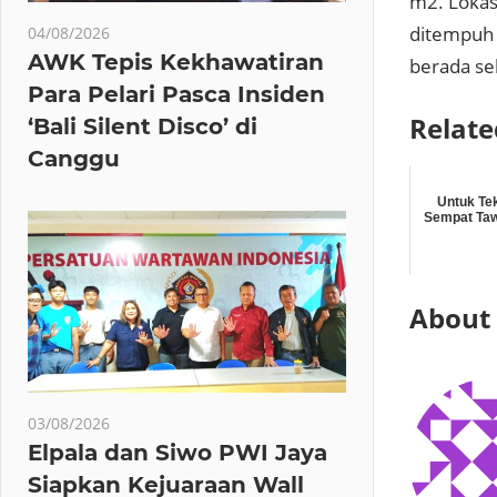
m2. Lokasi
ditempuh 
04/08/2026
AWK Tepis Kekhawatiran
berada se
Para Pelari Pasca Insiden
Relate
‘Bali Silent Disco’ di
Canggu
Untuk Tek
Sempat Taw
About
03/08/2026
Elpala dan Siwo PWI Jaya
Siapkan Kejuaraan Wall