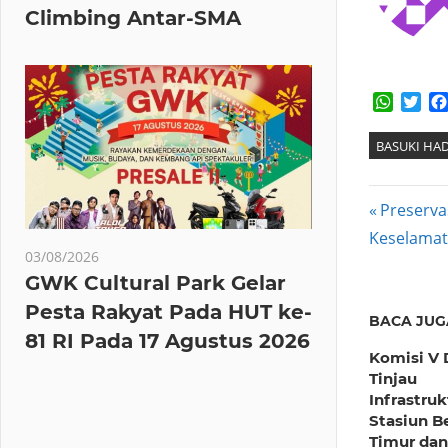
Climbing Antar-SMA
Whats
Twi
BASUKI HA
Post
Previous
Preserva
Post:
Keselamat
navig
03/08/2026
GWK Cultural Park Gelar
Pesta Rakyat Pada HUT ke-
BACA JUG
81 RI Pada 17 Agustus 2026
Komisi V
Tinjau
Infrastruk
Stasiun B
Timur dan