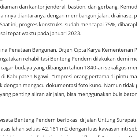
iaman dan kantor jenderal, bastion, dan gerbang. Kemudi
lainnya diantaranya dengan membangun jalan, drainase, p
Saat ini, progres konstruksi sudah mencapai 75%, diharapka
sai tepat waktu pada Januari 2023.
Bina Penataan Bangunan, Ditjen Cipta Karya Kementerian 
ngatakan rehabilitasi Benteng Pendem dilakukan demi me
cagar budaya yang dibangun tahun 1840-an sekaligus me
a di Kabupaten Ngawi. “Impresi orang pertama di pintu m
ik dengan mengacu dokumentasi foto kuno. Namun tidak 
yang penting aliran air jalan, bisa menggunakan buis beto
isata Benteng Pendem berlokasi di Jalan Untung Surapat
 atas lahan seluas 42.181 m2 dengan luas kawasan inti se