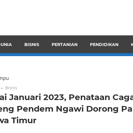
pendensI
juangkan
n
UNIA
BISNIS
PERTANIAN
PENDIDIKAN
ran
ompu
Bisnis
ai Januari 2023, Penataan Cag
eng Pendem Ngawi Dorong Par
wa Timur