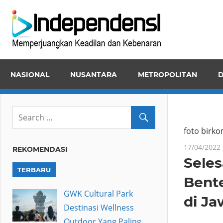
Skip
Inde
to
Memper
content
Keadila
dan
NASIONAL
NUSANTARA
METROPOLITAN
D
Kebena
foto birk
17/04/2022
REKOMENDASI
Seles
TERBARU
Bent
GWK Cultural Park
di Ja
Destinasi Wellness
Outdoor Yang Paling