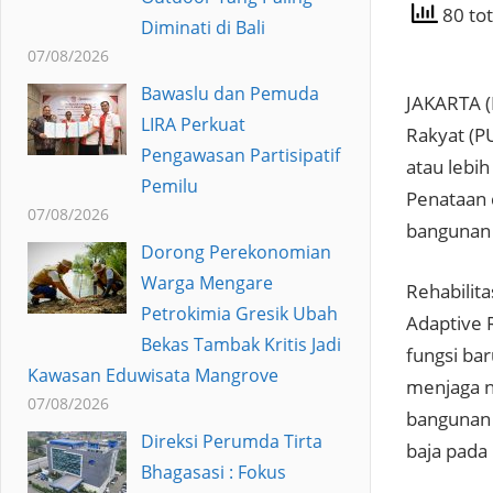
80 tot
Diminati di Bali
07/08/2026
Bawaslu dan Pemuda
JAKARTA 
LIRA Perkuat
Rakyat (P
Pengawasan Partisipatif
atau lebi
Pemilu
Penataan d
07/08/2026
bangunan 
Dorong Perekonomian
Warga Mengare
Rehabilit
Petrokimia Gresik Ubah
Adaptive 
Bekas Tambak Kritis Jadi
fungsi ba
Kawasan Eduwisata Mangrove
menjaga ni
07/08/2026
bangunan 
Direksi Perumda Tirta
baja pada
Bhagasasi : Fokus