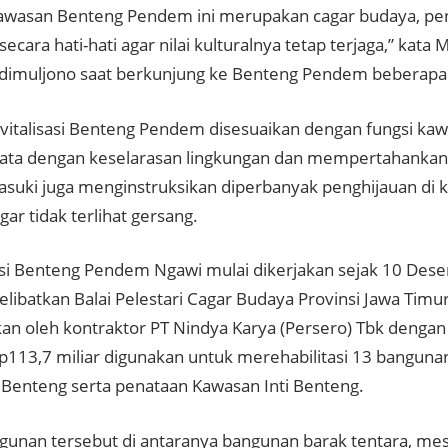
awasan Benteng Pendem ini merupakan cagar budaya, pe
secara hati-hati agar nilai kulturalnya tetap terjaga,” kata
dimuljono saat berkunjung ke Benteng Pendem beberapa 
vitalisasi Benteng Pendem disesuaikan dengan fungsi ka
sata dengan keselarasan lingkungan dan mempertahankan k
asuki juga menginstruksikan diperbanyak penghijauan di
ar tidak terlihat gersang.
asi Benteng Pendem Ngawi mulai dikerjakan sejak 10 De
libatkan Balai Pelestari Cagar Budaya Provinsi Jawa Timu
an oleh kontraktor PT Nindya Karya (Persero) Tbk dengan 
p113,7 miliar digunakan untuk merehabilitasi 13 banguna
Benteng serta penataan Kawasan Inti Benteng.
gunan tersebut di antaranya bangunan barak tentara, mes