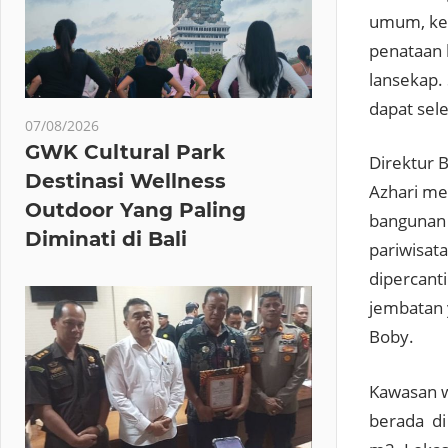
umum, ked
penataan 
lansekap. 
dapat sele
07/08/2026
GWK Cultural Park
Direktur 
Destinasi Wellness
Azhari me
Outdoor Yang Paling
bangunan 
Diminati di Bali
pariwisat
dipercant
jembatan 
Boby.
Kawasan w
berada di