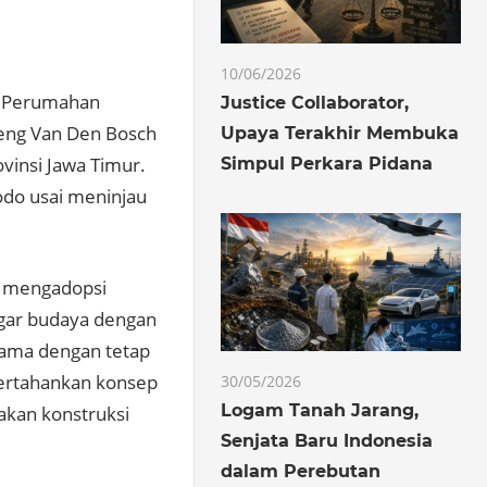
10/06/2026
n Perumahan
Justice Collaborator,
eng Van Den Bosch
Upaya Terakhir Membuka
vinsi Jawa Timur.
Simpul Perkara Pidana
dodo usai meninjau
n mengadopsi
gar budaya dengan
lama dengan tetap
mpertahankan konsep
30/05/2026
Logam Tanah Jarang,
kan konstruksi
Senjata Baru Indonesia
dalam Perebutan