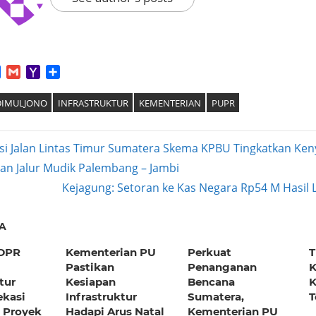
App
tter
Facebook
Gmail
Yahoo
Share
Mail
DIMULJONO
INFRASTRUKTUR
KEMENTERIAN
PUPR
si Jalan Lintas Timur Sumatera Skema KPBU Tingkatkan K
an Jalur Mudik Palembang – Jambi
ation
Next
Kejagung: Setoran ke Kas Negara Rp54 M Hasil 
Post:
A
 DPR
Kementerian PU
Perkuat
T
Pastikan
Penanganan
K
tur
Kesiapan
Bencana
K
ekasi
Infrastruktur
Sumatera,
T
 Proyek
Hadapi Arus Natal
Kementerian PU