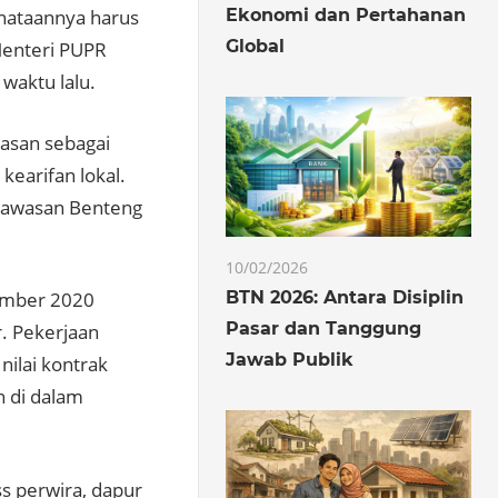
Ekonomi dan Pertahanan
nataannya harus
Global
 Menteri PUPR
waktu lalu.
wasan sebagai
earifan lokal.
 kawasan Benteng
10/02/2026
BTN 2026: Antara Disiplin
sember 2020
Pasar dan Tanggung
r. Pekerjaan
Jawab Publik
nilai kontrak
n di dalam
s perwira, dapur