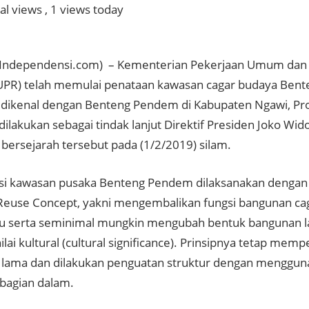
al views
, 1 views today
(Independensi.com) – Kementerian Pekerjaan Umum da
UPR) telah memulai penataan kawasan cagar budaya Bent
h dikenal dengan Benteng Pendem di Kabupaten Ngawi, Pro
ilakukan sebagai tindak lanjut Direktif Presiden Joko Wi
bersejarah tersebut pada (1/2/2019) silam.
asi kawasan pusaka Benteng Pendem dilaksanakan denga
Reuse Concept, yakni mengembalikan fungsi bangunan ca
ru serta seminimal mungkin mengubah bentuk bangunan 
lai kultural (cultural significance). Prinsipnya tetap me
lama dan dilakukan penguatan struktur dengan mengguna
 bagian dalam.