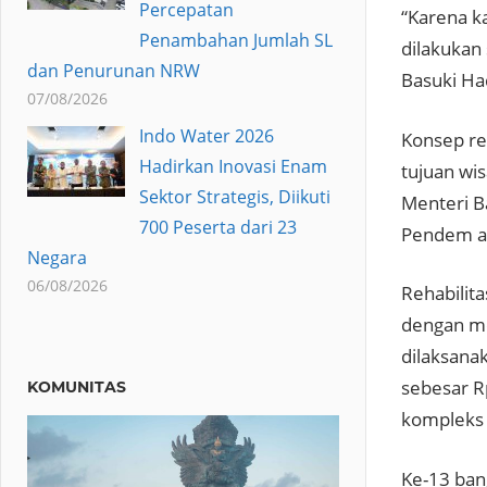
Percepatan
“Karena k
Penambahan Jumlah SL
dilakukan 
dan Penurunan NRW
Basuki Ha
07/08/2026
Indo Water 2026
Konsep re
Hadirkan Inovasi Enam
tujuan wi
Sektor Strategis, Diikuti
Menteri B
700 Peserta dari 23
Pendem ag
Negara
06/08/2026
Rehabilit
dengan me
dilaksanak
sebesar R
KOMUNITAS
kompleks 
Ke-13 ban