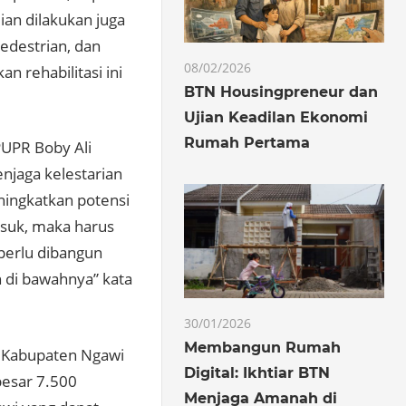
an dilakukan juga
edestrian, dan
08/02/2026
n rehabilitasi ini
BTN Housingpreneur dan
Ujian Keadilan Ekonomi
Rumah Pertama
PUPR Boby Ali
njaga kelestarian
ningkatkan potensi
asuk, maka harus
perlu dibangun
n di bawahnya” kata
30/01/2026
Membangun Rumah
i Kabupaten Ngawi
Digital: Ikhtiar BTN
besar 7.500
Menjaga Amanah di