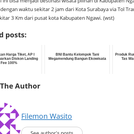
 ini bisa menjadi destinasi wisata pilihan di Kabupaten N
dengan waktu sekitar 2 jam dari Kota Surabaya via Tol Tra
kitar 3 Km dari pusat kota Kabupaten Ngawi. (wst)
d posts:
an Harga Tiket, AP I
BNI Bantu Kelompok Tani
Produk Ru
arkan Diskon Landing
Megamendung Bangun Ekowisata
Tas Wa
Fee 100%
 The Author
Filemon Wasito
See author's posts