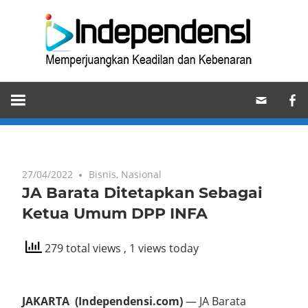
Skip
Ind
to
content
Memperjuangkan
Keadilan
dan
Kebenaran
27/04/2022
Bisnis
,
Nasional
JA Barata Ditetapkan Sebagai
Ketua Umum DPP INFA
279 total views
, 1 views today
JAKARTA (Independensi.com)
— JA Barata