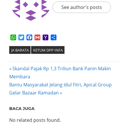
See author's posts
WhatsApp
Twitter
Facebook
Gmail
Yahoo
Share
Mail
JA BARATA
KETUM DPP INFA
Post
Previous
Skandal Pajak Rp 1,3 Triliun Bank Panin Makin
Post:
Membara
navigation
Next
Bantu Masyarakat Jelang Idul Fitri, Apical Group
Post:
Gelar Bazaar Ramadan
BACA JUGA
No related posts found.