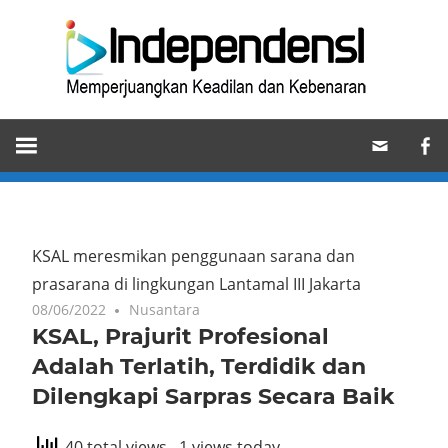
Skip
Ind
to
content
Memperjuangkan
Keadilan
dan
Kebenaran
KSAL meresmikan penggunaan sarana dan
prasarana di lingkungan Lantamal III Jakarta
08/06/2022
Nusantara
KSAL, Prajurit Profesional
Adalah Terlatih, Terdidik dan
Dilengkapi Sarpras Secara Baik
40 total views
, 1 views today