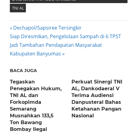
TNI AL
Post
Previous
Dechapol/Sapsiree Tersingkir
Next
Post:
Siap Diresmikan, Pengelolaan Sampah di 6 TPST
navigation
Post:
Jadi Tambahan Pendapatan Masyarakat
Kabupaten Banyumas
BACA JUGA
Tegaskan
Perkuat Sinergi TNI
Penegakan Hukum,
AL, Dankodaeral V
TNI AL dan
Terima Audiensi
Forkopimda
Danpusteral Bahas
Semarang
Ketahanan Pangan
Musnahkan 133,5
Nasional
Ton Bawang
Bombay Ilegal