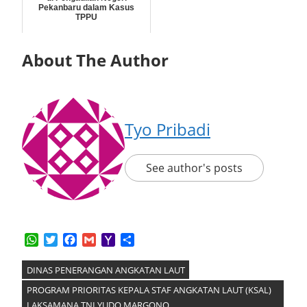
Pekanbaru dalam Kasus
TPPU
About The Author
Tyo Pribadi
See author's posts
WhatsApp
Twitter
Facebook
Gmail
Yahoo
Share
Mail
DINAS PENERANGAN ANGKATAN LAUT
PROGRAM PRIORITAS KEPALA STAF ANGKATAN LAUT (KSAL)
LAKSAMANA TNI YUDO MARGONO