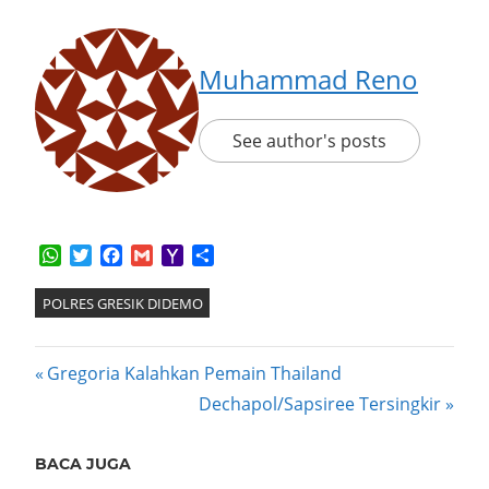
Muhammad Reno
See author's posts
WhatsApp
Twitter
Facebook
Gmail
Yahoo
Share
Mail
POLRES GRESIK DIDEMO
Post
Previous
Gregoria Kalahkan Pemain Thailand
Post:
Next
Dechapol/Sapsiree Tersingkir
navigation
Post:
BACA JUGA