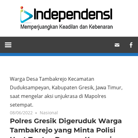
Skip
Ind
to
content
Memperjuangkan
Keadilan
dan
Kebenaran
Warga Desa Tambakrejo Kecamatan
Duduksampeyan, Kabupaten Gresik, Jawa Timur,
saat mengelar aksi unjukrasa di Mapolres
setempat.
08/06/2022
Nasional
Polres Gresik Digeruduk Warga
Tambakrejo yang Minta Polisi