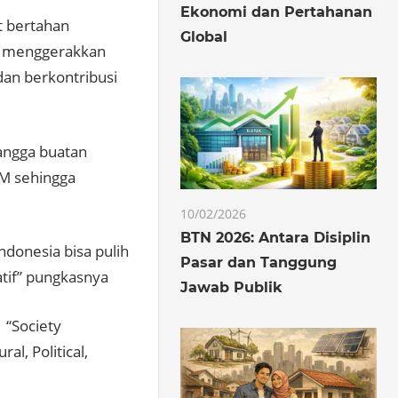
Ekonomi dan Pertahanan
t bertahan
Global
uk menggerakkan
an berkontribusi
angga buatan
M sehingga
10/02/2026
BTN 2026: Antara Disiplin
Indonesia bisa pulih
Pasar dan Tanggung
atif” pungkasnya
Jawab Publik
 “Society
l, Political,