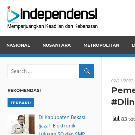
Skip
Inde
to
Memper
content
Keadila
dan
NASIONAL
NUSANTARA
METROPOLITAN
D
Kebena
02/11/2022
Peme
REKOMENDASI
#Diin
TERBARU
Di Kabupaten Bekasi:
83 tot
Ijazah Elektronik
Lulusan SD dan SMP