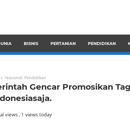
pendensI
juangkan
n
UNIA
BISNIS
PERTANIAN
PENDIDIKAN
ran
Nasional
,
Pendidikan
rintah Gencar Promosikan Tag
donesiasaja.
al views
, 1 views today