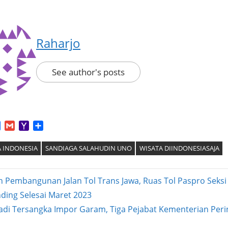
Raharjo
See author's posts
App
tter
Facebook
Gmail
Yahoo
Share
Mail
A INDONESIA
SANDIAGA SALAHUDIN UNO
WISATA DIINDONESIASAJA
n Pembangunan Jalan Tol Trans Jawa, Ruas Tol Paspro Seksi
ding Selesai Maret 2023
ation
Next
Jadi Tersangka Impor Garam, Tiga Pejabat Kementerian Peri
ost: