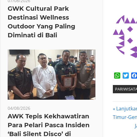
07/08/2026
GWK Cultural Park
Destinasi Wellness
Outdoor Yang Paling
Diminati di Bali
Whats
Twi
PARIWISAT
Post
Previous
04/08/2026
Lanjutka
AWK Tepis Kekhawatiran
Post:
Timur-Gen
navig
Para Pelari Pasca Insiden
‘Bali Silent Disco’ di
P