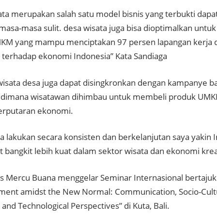
ata merupakan salah satu model bisnis yang terbukti dapa
masa-masa sulit. desa wisata juga bisa dioptimalkan unt
KM yang mampu menciptakan 97 persen lapangan kerja d
 terhadap ekonomi Indonesia” Kata Sandiaga
isata desa juga dapat disingkronkan dengan kampanye b
 dimana wisatawan dihimbau untuk membeli produk UMK
perputaran ekonomi.
kita lakukan secara konsisten dan berkelanjutan saya yakin 
at bangkit lebih kuat dalam sektor wisata dan ekonomi kre
as Mercu Buana menggelar Seminar Internasional bertajuk
nt amidst the New Normal: Communication, Socio-Cultura
and Technological Perspectives” di Kuta, Bali.