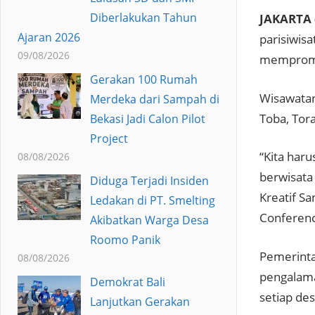
Diberlakukan Tahun
JAKARTA 
Ajaran 2026
parisiwis
09/08/2026
mempromos
Gerakan 100 Rumah
Wisawatan
Merdeka dari Sampah di
Toba, Tora
Bekasi Jadi Calon Pilot
Project
“Kita haru
08/08/2026
berwisata
Diduga Terjadi Insiden
Kreatif S
Ledakan di PT. Smelting
Conferenc
Akibatkan Warga Desa
Roomo Panik
Pemerinta
08/08/2026
pengalama
Demokrat Bali
setiap des
Lanjutkan Gerakan