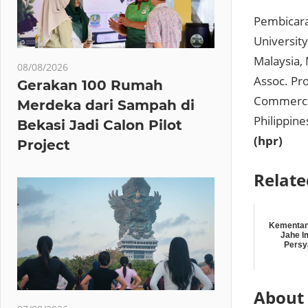
Pembicara 
University
Malaysia, 
08/08/2026
Assoc. Pro
Gerakan 100 Rumah
Commerce, 
Merdeka dari Sampah di
Philippin
Bekasi Jadi Calon Pilot
(hpr)
Project
Relate
Kementan
Jahe I
Persy
About