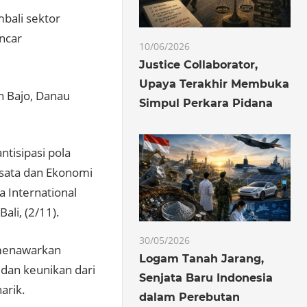
ali sektor
ncar
10/06/2026
Justice Collaborator,
Upaya Terakhir Membuka
n Bajo, Danau
Simpul Perkara Pidana
ntisipasi pola
isata dan Ekonomi
 International
li, (2/11).
30/05/2026
 menawarkan
Logam Tanah Jarang,
an keunikan dari
Senjata Baru Indonesia
arik.
dalam Perebutan