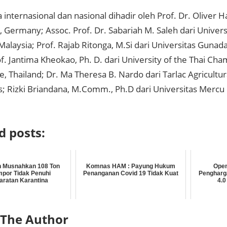
internasional dan nasional dihadir oleh Prof. Dr. Oliver 
, Germany; Assoc. Prof. Dr. Sabariah M. Saleh dari Univer
Malaysia; Prof. Rajab Ritonga, M.Si dari Universitas Gunad
f. Jantima Kheokao, Ph. D. dari University of the Thai Cha
Thailand; Dr. Ma Theresa B. Nardo dari Tarlac Agricultura
es; Rizki Briandana, M.Comm., Ph.D dari Universitas Mercu
d posts:
 Musnahkan 108 Ton
Komnas HAM : Payung Hukum
Open
mpor Tidak Penuhi
Penanganan Covid 19 Tidak Kuat
Pengharga
aratan Karantina
4.0
 The Author