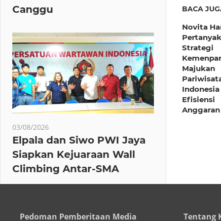
Canggu
BACA JUG
Novita Ha
Pertanya
Strategi
Kemenpa
Majukan
Pariwisat
Indonesia
Efisiensi
Anggaran
03/08/2026
Elpala dan Siwo PWI Jaya
Siapkan Kejuaraan Wall
Climbing Antar-SMA
Pedoman Pemberitaan Media
Tentang 