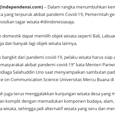
(Independensi.com)
– Dalam rangka menumbuhkan kemb
ata yang terpuruk akibat pandemi Covid-19, Pemerintah ge
ikan tagar wisata #diindonesiasaja.
 domestik dapat memilih objek wisata seperti Bali, Labua
ja dan banyak lagi objek wisata lainnya.
s bangkit dari pandemi covid-19, pelaku wisata harus siap a
 masyarakat akibat pandemi covid-19” kata Menteri Pariw
andiaga Salahuddin Uno saat menyampaikan sambutan pada
e on Communication Science Universitas Mercu Buana di Ba
h juga terus menggalakkan kunjungan wisata desa yang
n komplit dengan memadukan komponen budaya, alam, d
a wisata, sehingga jadi alternatif wisata yang seru dan men