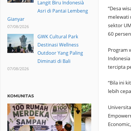
Langit Biru Indonesià
“Desa wis
Asri di Pantai Lembeng
melewati 
Gianyar
sektor UM
07/08/2026
60 persen
GWK Cultural Park
Destinasi Wellness
Program w
Outdoor Yang Paling
Indonesia
Diminati di Bali
tercipta 
07/08/2026
“Bila ini 
lebih cep
KOMUNITAS
Universit
Empowerme
Economic, 