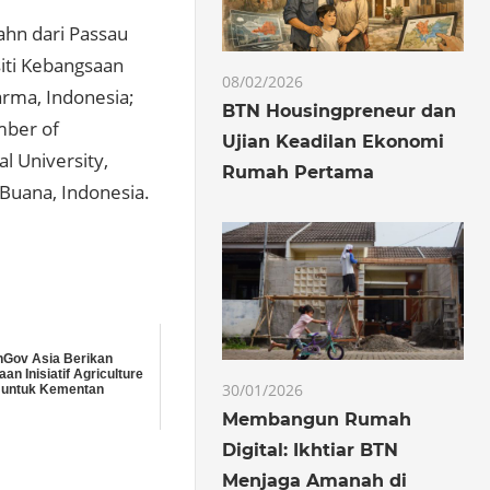
Hahn dari Passau
siti Kebangsaan
08/02/2026
arma, Indonesia;
BTN Housingpreneur dan
mber of
Ujian Keadilan Ekonomi
l University,
Rumah Pertama
 Buana, Indonesia.
Gov Asia Berikan
an Inisiatif Agriculture
30/01/2026
 untuk Kementan
Membangun Rumah
Digital: Ikhtiar BTN
Menjaga Amanah di