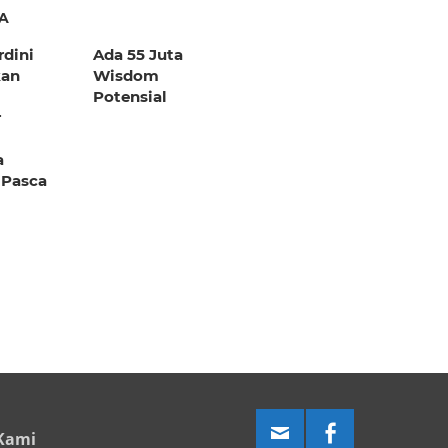
A
rdini
Ada 55 Juta
kan
Wisdom
Potensial
r
a
 Pasca
Kami