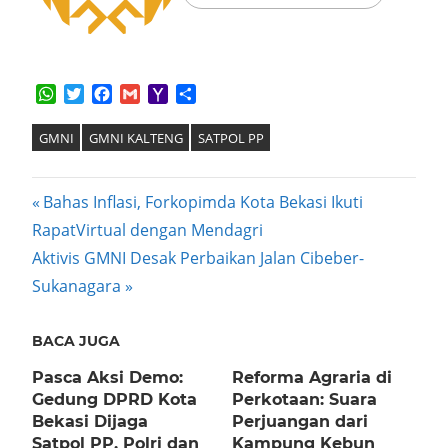
WhatsApp
Twitter
Facebook
Gmail
Yahoo
Share
Mail
GMNI
GMNI KALTENG
SATPOL PP
Post
Previous
Bahas Inflasi, Forkopimda Kota Bekasi Ikuti
Post:
RapatVirtual dengan Mendagri
navigation
Next
Aktivis GMNI Desak Perbaikan Jalan Cibeber-
Post:
Sukanagara
BACA JUGA
Pasca Aksi Demo:
Reforma Agraria di
Gedung DPRD Kota
Perkotaan: Suara
Bekasi Dijaga
Perjuangan dari
Satpol PP, Polri dan
Kampung Kebun