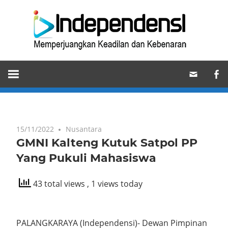
Skip
Ind
to
content
Memperjuangkan
Keadilan
dan
Kebenaran
15/11/2022
Nusantara
GMNI Kalteng Kutuk Satpol PP
Yang Pukuli Mahasiswa
43 total views
, 1 views today
PALANGKARAYA (Independensi)- Dewan Pimpinan