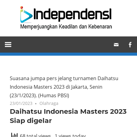
Skip
Ind
to
content
Memperjuangkan
Keadilan
dan
Kebenaran
Suasana jumpa pers jelang turnamen Daihatsu
Indonesia Masters 2023 di Jakarta, Senin
(23/1/2023).
(Humas PBSI)
23/01/2023
Olahraga
Daihatsu Indonesia Masters 2023
Siap digelar
68 total views
, 1 views today