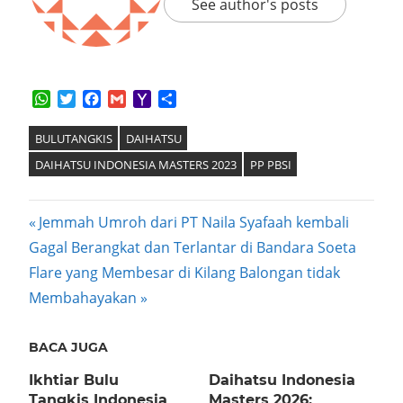
See author's posts
WhatsApp
Twitter
Facebook
Gmail
Yahoo
Share
Mail
BULUTANGKIS
DAIHATSU
DAIHATSU INDONESIA MASTERS 2023
PP PBSI
Post
Previous
Jemmah Umroh dari PT Naila Syafaah kembali
Post:
Gagal Berangkat dan Terlantar di Bandara Soeta
navigation
Next
Flare yang Membesar di Kilang Balongan tidak
Post:
Membahayakan
BACA JUGA
Ikhtiar Bulu
Daihatsu Indonesia
Tangkis Indonesia
Masters 2026: