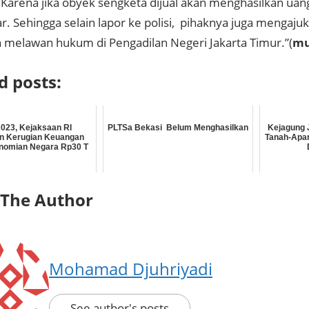
“Karena jika obyek sengketa dijual akan menghasilkan uan
r. Sehingga selain lapor ke polisi, pihaknya juga mengaju
 melawan hukum di Pengadilan Negeri Jakarta Timur.”(
mu
d posts:
023, Kejaksaan RI
PLTSa Bekasi Belum Menghasilkan
Kejagung J
n Kerugian Keuangan
Tanah-Apa
nomian Negara Rp30 T
 The Author
Mohamad Djuhriyadi
See author's posts