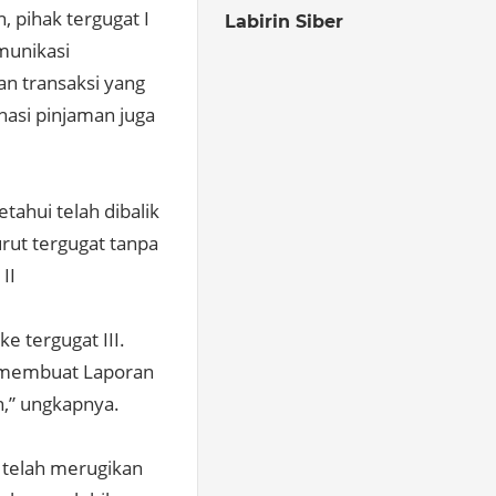
 pihak tergugat I
Labirin Siber
munikasi
an transaksi yang
nasi pinjaman juga
tahui telah dibalik
urut tergugat tanpa
II
e tergugat III.
1 membuat Laporan
n,” ungkapnya.
 telah merugikan