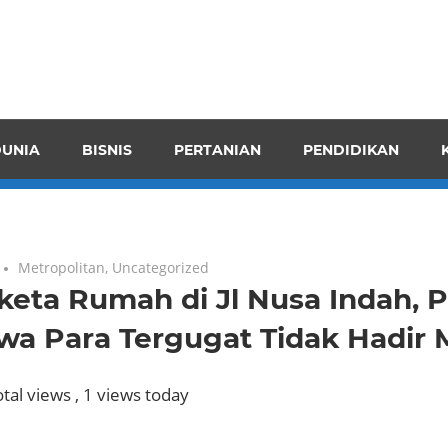
pendensI
juangkan
n
UNIA
BISNIS
PERTANIAN
PENDIDIKAN
ran
Metropolitan
,
Uncategorized
keta Rumah di Jl Nusa Indah,
a Para Tergugat Tidak Hadir 
tal views
, 1 views today