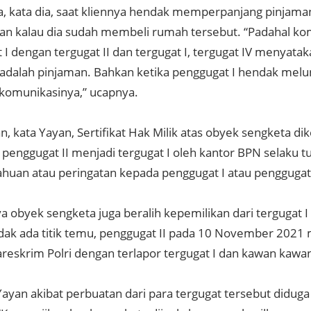
a, kata dia, saat kliennya hendak memperpanjang pinjaman,
n kalau dia sudah membeli rumah tersebut. “Padahal ko
I dengan tergugat II dan tergugat I, tergugat IV menyatak
 adalah pinjaman. Bahkan ketika penggugat I hendak melu
t komunikasinya,” ucapnya.
, kata Yayan, Sertifikat Hak Milik atas obyek sengketa dike
penggugat II menjadi tergugat I oleh kantor BPN selaku t
huan atau peringatan kepada penggugat I atau penggugat 
a obyek sengketa juga beralih kepemilikan dari tergugat I k
idak ada titik temu, penggugat II pada 10 November 202
Bareskrim Polri dengan terlapor tergugat I dan kawan kawa
ayan akibat perbuatan dari para tergugat tersebut diduga