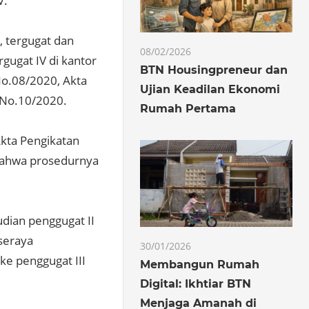
V.
 tergugat dan
08/02/2026
rgugat IV di kantor
BTN Housingpreneur dan
No.08/2020, Akta
Ujian Keadilan Ekonomi
 No.10/2020.
Rumah Pertama
kta Pengikatan
 bahwa prosedurnya
dian penggugat II
 seraya
30/01/2026
ke penggugat III
Membangun Rumah
Digital: Ikhtiar BTN
Menjaga Amanah di