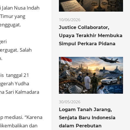
 Jalan Nusa Indah
 Timur yang
10/06/2026
enggugat.
Justice Collaborator,
Upaya Terakhir Membuka
eri
Simpul Perkara Pidana
tergugat. Salah
n.
is tanggal 21
ugerah Yudha
ina Sari Kalmadara
30/05/2026
Logam Tanah Jarang,
ap mediasi. “Karena
Senjata Baru Indonesia
dikembalikan dan
dalam Perebutan