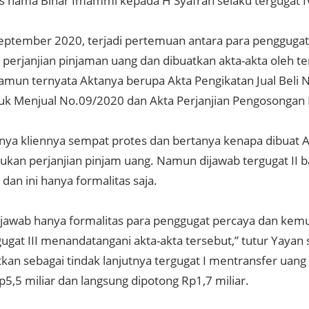
s nama Binar Imammi kepada H Syafran selaku tergugat I
eptember 2020, terjadi pertemuan antara para penggugat,
 perjanjian pinjaman uang dan dibuatkan akta-akta oleh te
Namun ternyata Aktanya berupa Akta Pengikatan Jual Beli 
uk Menjual No.09/2020 dan Akta Perjanjian Pengosongan
nya kliennya sempat protes dan bertanya kenapa dibuat A
, bukan perjanjian pinjam uang. Namun dijawab tergugat II
u dan ini hanya formalitas saja.
ijawab hanya formalitas para penggugat percaya dan kemu
ugat III menandatangani akta-akta tersebut,” tutur Yayan
an sebagai tindak lanjutnya tergugat I mentransfer uang 
5,5 miliar dan langsung dipotong Rp1,7 miliar.