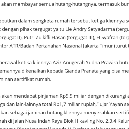
i akan membayar semua hutang-hutangnya, termasuk bun
butkan dalam sengketa rumah tersebut ketiga kliennya s
 dengan pihak tergugat yaitu Lie Andry Setyadarma (tergug
rgugat II), Putri Zulkifli Hasan (tergugat III), H Syafran (te
ntor ATR/Badan Pertanahan Nasional Jakarta Timur (turut 
berawal ketika kliennya Aziz Anugerah Yudha Prawira but
temannya dikenalkan kepada Gianda Pranata yang bisa me
minan sertifikat rumah.
an akan mendapat pinjaman Rp5,5 miliar dengan dikurangi 
a dan lain-lainnya total Rp1,7 miliar rupiah,” ujar Yayan s
an sebagai jaminan hutang kliennya menyerahkan sertifik
ah di Jalan Nusa Indah Raya Blok H kavling No. 2,3,4 Kelu