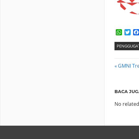
Whats
Twi
PENGGUGA
Post
Previous
GMNI Tre
Post:
navig
BACA JUG
No related