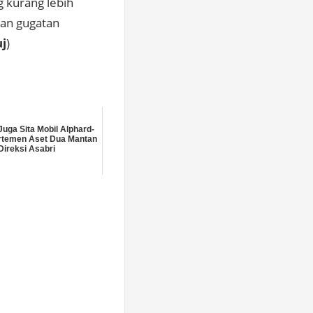
g kurang lebih
kan gugatan
j
)
uga Sita Mobil Alphard-
rtemen Aset Dua Mantan
Direksi Asabri