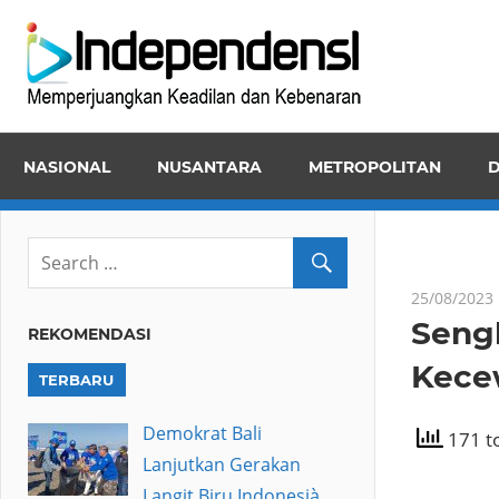
Skip
Inde
to
Memper
content
Keadila
dan
NASIONAL
NUSANTARA
METROPOLITAN
D
Kebena
25/08/2023
Seng
REKOMENDASI
Kecew
TERBARU
Demokrat Bali
171 to
Lanjutkan Gerakan
Langit Biru Indonesià