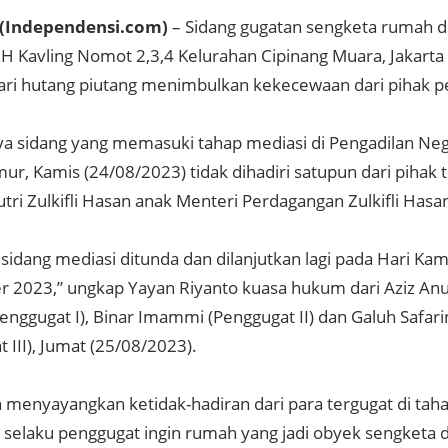
(Independensi.com)
– Sidang gugatan sengketa rumah di
 H Kavling Nomot 2,3,4 Kelurahan Cipinang Muara, Jakarta
ari hutang piutang menimbulkan kekecewaan dari pihak p
a sidang yang memasuki tahap mediasi di Pengadilan Neg
mur, Kamis (24/08/2023) tidak dihadiri satupun dari pihak 
tri Zulkifli Hasan anak Menteri Perdagangan Zulkifli Hasa
sidang mediasi ditunda dan dilanjutkan lagi pada Hari Kam
 2023,” ungkap Yayan Riyanto kuasa hukum dari Aziz An
enggugat I), Binar Imammi (Penggugat II) dan Galuh Safar
 III), Jumat (25/08/2023).
 menyayangkan ketidak-hadiran dari para tergugat di tah
i selaku penggugat ingin rumah yang jadi obyek sengketa 