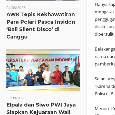
Hanya saj
04/08/2026
mengataka
AWK Tepis Kekhawatiran
penggugat 
Para Pelari Pasca Insiden
dilakukan
‘Bali Silent Disco’ di
dipersuli
Canggu
Belakangan
nama dari 
pemberita
Selanjutny
“Karena t
Polisi di 
03/08/2026
Elpala dan Siwo PWI Jaya
Menurut Y
Siapkan Kejuaraan Wall