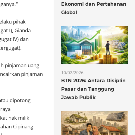
ganya.”
Ekonomi dan Pertahanan
Global
elaku pihak
at I), Gianda
rgugat IV) dan
tergugat).
uh pinjaman uang
10/02/2026
ncairkan pinjaman
BTN 2026: Antara Disiplin
Pasar dan Tanggung
Jawab Publik
atau dipotong
eraya
at hak milik
rahan Cipinang