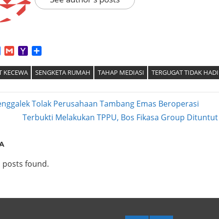
App
tter
Facebook
Gmail
Yahoo
Share
Mail
T KECEWA
SENGKETA RUMAH
TAHAP MEDIASI
TERGUGAT TIDAK HADI
nggalek Tolak Perusahaan Tambang Emas Beroperasi
Next
Terbukti Melakukan TPPU, Bos Fikasa Group Dituntut
ation
Post:
A
 posts found.