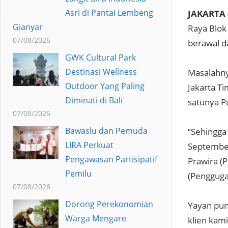
Asri di Pantai Lembeng
JAKARTA 
Gianyar
Raya Blok
07/08/2026
berawal d
GWK Cultural Park
Destinasi Wellness
Masalahny
Outdoor Yang Paling
Jakarta Ti
Diminati di Bali
satunya Pu
07/08/2026
Bawaslu dan Pemuda
“Sehingga 
LIRA Perkuat
September
Pengawasan Partisipatif
Prawira (P
Pemilu
(Penggugat
07/08/2026
Dorong Perekonomian
Yayan pun
Warga Mengare
klien kam