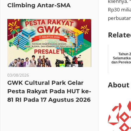
kliennya. 
Climbing Antar-SMA
Rp30 milia
perbuatan
Relate
Tahun 2
Selamatka
dan Pereko
03/08/2026
GWK Cultural Park Gelar
About
Pesta Rakyat Pada HUT ke-
81 RI Pada 17 Agustus 2026