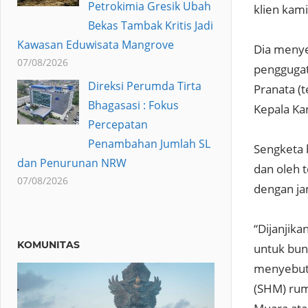
Petrokimia Gresik Ubah
klien kam
Bekas Tambak Kritis Jadi
Kawasan Eduwisata Mangrove
Dia menye
07/08/2026
penggugat
Direksi Perumda Tirta
Pranata (te
Bhagasasi : Fokus
Kepala Ka
Percepatan
Penambahan Jumlah SL
Sengketa 
dan Penurunan NRW
dan oleh 
07/08/2026
dengan ja
“Dijanjik
KOMUNITAS
untuk bung
menyebutk
(SHM) rum