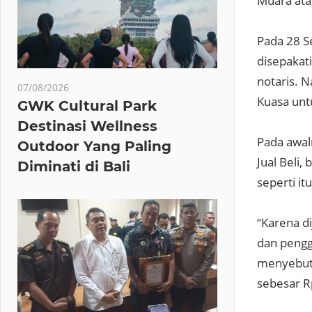
Muara ata
Pada 28 S
disepakati
notaris. 
07/08/2026
Kuasa unt
GWK Cultural Park
Destinasi Wellness
Pada awal
Outdoor Yang Paling
Jual Beli
Diminati di Bali
seperti it
“Karena d
dan pengg
menyebutk
sebesar Rp