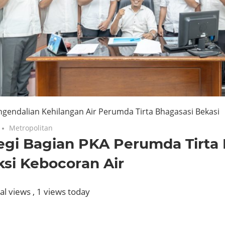
ngendalian Kehilangan Air Perumda Tirta Bhagasasi Bekasi
No comments
Metropolitan
egi Bagian PKA Perumda Tirta
si Kebocoran Air
al views
, 1 views today