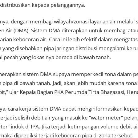
didistribusikan kepada pelanggannya.
unya, dengan membagi wilayah/zonasi layanan air melalui s
 Air (DMA). Sistem DMA diterapkan untuk membagi ata
rian kebocoran air. Cara ini lebih efektif dalam mengatas
 yang disebabkan pipa jaringan distribusi mengalami ker
 pecah yang lokasinya berada di bawah tanah.
erapkan sistem DMA supaya memperkecil zona dalam pe
 pipa di bawah tanah. Jadi, akan lebih mudah karena zona
it,” ujar Kepala Bagian PKA Perumda Tirta Bhagasasi, Hen
a, cara kerja sistem DMA dapat menginformasikan kepad
erjadi selisih debit air yang masuk ke “water meter” pel
er” induk di IPA. Jika terjadi ketimpangan volume debit a
 maka diprediksi terjadi kebocoran pipa di zona tersebut.