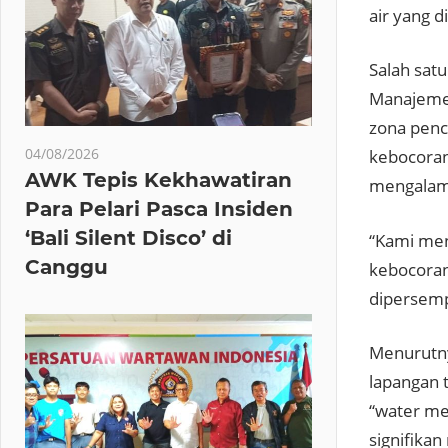
air yang 
Salah sat
Manajemen
zona penca
04/08/2026
kebocoran
AWK Tepis Kekhawatiran
mengalami
Para Pelari Pasca Insiden
‘Bali Silent Disco’ di
“Kami men
Canggu
kebocoran
dipersemp
Menurutny
lapangan t
“water met
signifikan