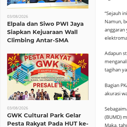
“Sejauh i
03/08/2026
Namun, be
Elpala dan Siwo PWI Jaya
anggaran 
Siapkan Kejuaraan Wall
elektroma
Climbing Antar-SMA
Adapun st
menganali
tagihan y
Bagian PK
akurasi w
03/08/2026
Sebagaima
GWK Cultural Park Gelar
(BUMD) mil
Pesta Rakyat Pada HUT ke-
Maka, tah