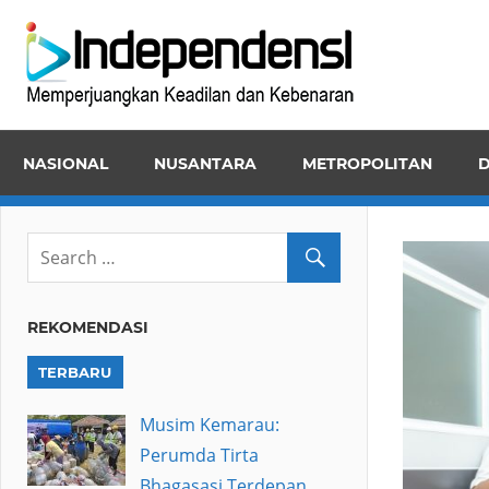
Skip
Inde
to
Memper
content
Keadila
dan
NASIONAL
NUSANTARA
METROPOLITAN
D
Kebena
REKOMENDASI
TERBARU
Musim Kemarau:
Perumda Tirta
Bhagasasi Terdepan