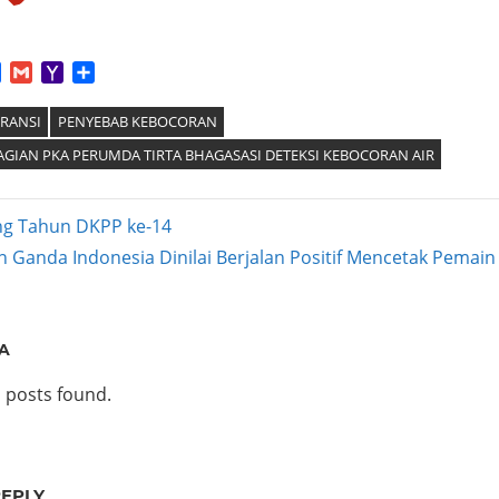
App
tter
Facebook
Gmail
Yahoo
Share
Mail
ERANSI
PENYEBAB KEBOCORAN
AGIAN PKA PERUMDA TIRTA BHAGASASI DETEKSI KEBOCORAN AIR
ng Tahun DKPP ke-14
 Ganda Indonesia Dinilai Berjalan Positif Mencetak Pemai
ation
A
 posts found.
REPLY