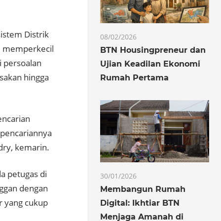
istem Distrik
08/02/2026
u memperkecil
BTN Housingpreneur dan
i persoalan
Ujian Keadilan Ekonomi
usakan hingga
Rumah Pertama
ncarian
 pencariannya
dry, kemarin.
a petugas di
30/01/2026
anggan dengan
Membangun Rumah
ir yang cukup
Digital: Ikhtiar BTN
Menjaga Amanah di