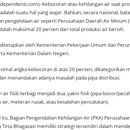
ndependensi.com)- Kebocoran atau kehilangan air saat pro
, adalah suatu hal yang wajar. Bahkan, secara nasional, bata
n pengelolaan air seperti Perusahaan Daerah Air Minum 
dalah maksimal 20 persen dari total produksi air bersih.
i ditetapkan oleh Kementerian Pekerjaan Umum dan Per
rta Kementerian Dalam Negeri.
simal angka kebocoran di atas 20 persen, dikategorikan m
 dan menandakan adanya masalah pada pipa distribusi.
 air fisik terbagi menjadi dua, yakni fisik (pipa bocor/pec
 air, meteran rusak, atau kesalahan pencatatan).
al itu, Bagian Pengendalian Kehilangan Air (PKA) Perusa
 Tirta Bhagasasi memiliki strategi tersendiri dalam mend