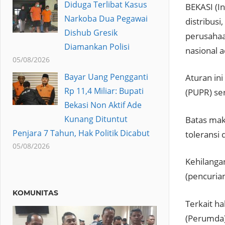
Diduga Terlibat Kasus
BEKASI (I
Narkoba Dua Pegawai
distribusi
Dishub Gresik
perusahaa
Diamankan Polisi
nasional a
05/08/2026
Bayar Uang Pengganti
Aturan in
Rp 11,4 Miliar: Bupati
(PUPR) se
Bekasi Non Aktif Ade
Kunang Dituntut
Batas mak
Penjara 7 Tahun, Hak Politik Dicabut
toleransi
05/08/2026
Kehilangan
(pencurian
KOMUNITAS
Terkait h
(Perumda)