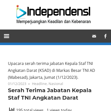
Skip
Ind
to
content
Memperjuangkan
Keadilan
dan
Kebenaran
Upacara serah terima jabatan Kepala Staf TNI
Angkatan Darat (KSAD) di Markas Besar TNI AD
(Mabesad), Jakarta, Jumat (1/12/2023).
01/12/2023
Headline
,
Nasional
Serah Terima Jabatan Kepala
Staf TNI Angkatan Darat
195 total views
, 1 views today