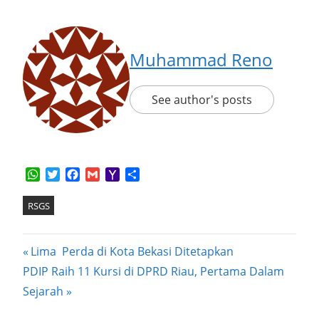
Muhammad Reno
See author's posts
WhatsApp
Twitter
Facebook
Gmail
Yahoo
Share
Mail
RSGS
Post
Previous
Lima Perda di Kota Bekasi Ditetapkan
Next
Post:
PDIP Raih 11 Kursi di DPRD Riau, Pertama Dalam
navigation
Post:
Sejarah