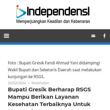
Skip
Ind
to
content
Memperjuangkan
Keadilan
dan
Kebenaran
Foto : Bupati Gresik Fandi Ahmad Yani didampingi
Wakil Bupati dan Seketaris Daerah saat melakukan
kunjungan ke RSGS.
26/02/2024
Kesehatan
Bupati Gresik Berharap RSGS
Mampu Berikan Layanan
Kesehatan Terbaiknya Untuk