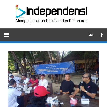
Skip
Ind
to
content
Memperjuangkan
Keadilan
dan
Kebenaran