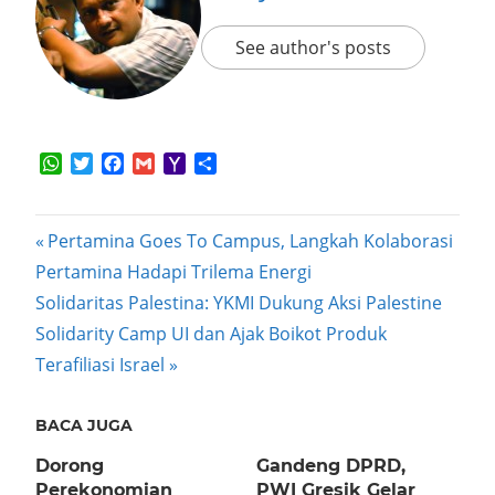
See author's posts
WhatsApp
Twitter
Facebook
Gmail
Yahoo
Share
Mail
Post
Previous
Pertamina Goes To Campus, Langkah Kolaborasi
Post:
Pertamina Hadapi Trilema Energi
navigation
Next
Solidaritas Palestina: YKMI Dukung Aksi Palestine
Post:
Solidarity Camp UI dan Ajak Boikot Produk
Terafiliasi Israel
BACA JUGA
Dorong
Gandeng DPRD,
Perekonomian
PWI Gresik Gelar