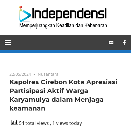
Skip
Ind
to
content
Memperjuangkan
Keadilan
dan
Kebenaran
22/05/2024
Nusantara
Kapolres Cirebon Kota Apresiasi
Partisipasi Aktif Warga
Karyamulya dalam Menjaga
keamanan
54 total views
, 1 views today