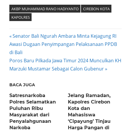
AKBP MUHAMMAD RANO HADIYANTO
CIREBON KOTA
KAPOLRES
Post
Previous
Senator Bali Ngurah Ambara Minta Kejagung RI
Post:
Awasi Dugaan Penyimpangan Pelaksanaan PPDB
navigation
di Bali
Next
Poros Baru Pilkada Jawa Timur 2024 Munculkan KH
Post:
Marzuki Mustamar Sebagai Calon Gubenur
BACA JUGA
Satresnarkoba
Jelang Ramadan,
Polres Selamatkan
Kapolres Cirebon
Puluhan Ribu
Kota dan
Masyarakat dari
Mahasiswa
Penyalahgunaan
‘Cipayung’ Tinjau
Narkoba
Harga Pangan di