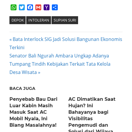
WhatsApp
Twitter
Facebook
Gmail
Yahoo
Share
Mail
DEPOK
INTOLERAN
SUPIAN SURI
Post
Previous
Bata Interlock SIG Jadi Solusi Bangunan Ekonomis
Post:
Terkini
navigation
Next
Senator Bali Ngurah Ambara Ungkap Adanya
Post:
Tumpang Tindih Kebijakan Terkait Tata Kelola
Desa Wisata
BACA JUGA
Penyebab Bau Dari
AC Dimatikan Saat
Luar Kabin Masih
Hujan? Ini
Masuk Saat AC
Bahayanya bagi
Mobil Nyala, Ini
Visibilitas
Biang Masalahnya!
Pengemudi dan
Solusi dari Wijaya