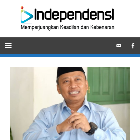
Skip
Ind
to
content
Memperjuangkan
Keadilan
dan
Kebenaran