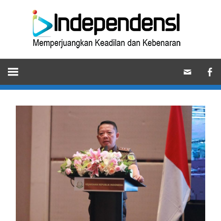
Skip
Ind
to
content
Memperjuangkan
Keadilan
dan
Kebenaran