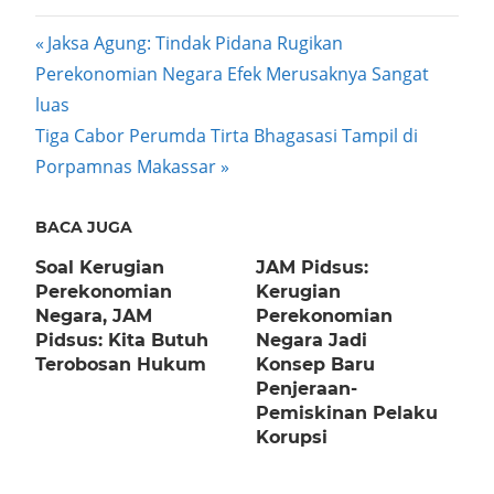
Post
Previous
Jaksa Agung: Tindak Pidana Rugikan
Post:
Perekonomian Negara Efek Merusaknya Sangat
navigation
luas
Next
Tiga Cabor Perumda Tirta Bhagasasi Tampil di
Post:
Porpamnas Makassar
BACA JUGA
Soal Kerugian
JAM Pidsus:
Perekonomian
Kerugian
Negara, JAM
Perekonomian
Pidsus: Kita Butuh
Negara Jadi
Terobosan Hukum
Konsep Baru
Penjeraan-
Pemiskinan Pelaku
Korupsi