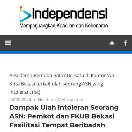
Skip
Ind
to
content
Memperjuangkan
Keadilan
dan
Kebenaran
Aksi demo Pemuda Batak Bersatu di Kantor Wali
Kota Bekasi terkait ulah seorang ASN yang
intoleran. (ist)
24/09/2024
Headline
,
Metropolitan
Dampak Ulah Intoleran Seorang
ASN: Pemkot dan FKUB Bekasi
Fasilitasi Tempat Beribadah