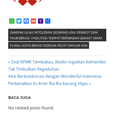
WhatsApp
Twitter
Facebook
Gmail
Yahoo
Share
Mail
DAMPAK ULAH INTOLERAN SEORANG ASN: PEMKOT DAN
FKUB BEKASI FASILITASI TEMPAT BERIBADAH JEMAAT GMIM
PJ WALI KOTA BEKASI DIDESAK PECAT OKNUM ASN
Post
Previous
Soal RPMK Tembakau, Abidin Ingatkan Kemenkes
Post:
Tak Timbulkan Kegaduhan
navigation
Next
Aice Berkolaborasi dengan Wonderful Indonesia
Post:
Perkenalkan Es Krim Ria Ria Kacang Hijau
BACA JUGA
No related posts found.