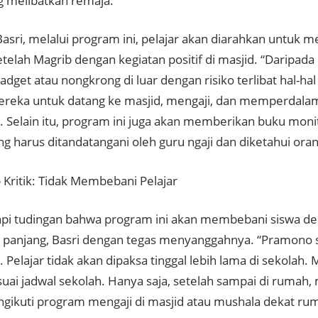
ng melibatkan remaja.
asri, melalui program ini, pelajar akan diarahkan untuk m
telah Magrib dengan kegiatan positif di masjid. “Daripad
dget atau nongkrong di luar dengan risiko terlibat hal-hal 
reka untuk datang ke masjid, mengaji, dan memperdalam
. Selain itu, program ini juga akan memberikan buku moni
ng harus ditandatangani oleh guru ngaji dan diketahui oran
Kritik: Tidak Membebani Pelajar
i tudingan bahwa program ini akan membebani siswa de
h panjang, Basri dengan tegas menyanggahnya. “Pramon
. Pelajar tidak akan dipaksa tinggal lebih lama di sekolah.
suai jadwal sekolah. Hanya saja, setelah sampai di rumah
gikuti program mengaji di masjid atau mushala dekat ru