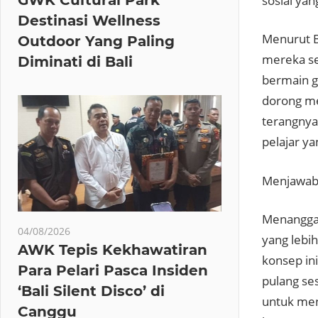
sosial ya
Destinasi Wellness
Menurut B
Outdoor Yang Paling
mereka se
Diminati di Bali
bermain ga
dorong me
terangnya
pelajar ya
Menjawab 
Menanggap
04/08/2026
yang lebi
AWK Tepis Kekhawatiran
konsep ini
Para Pelari Pasca Insiden
pulang se
‘Bali Silent Disco’ di
untuk men
Canggu