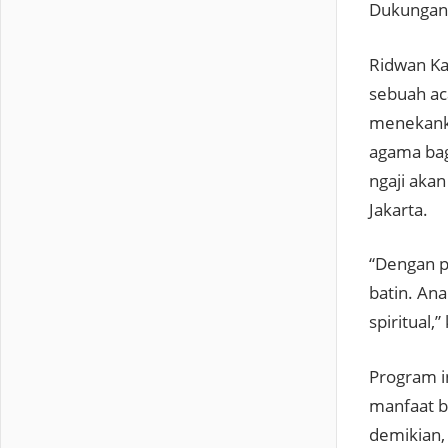
Dukungan 
Ridwan Ka
sebuah aca
menekanka
agama bag
ngaji akan
Jakarta.
“Dengan p
batin. Ana
spiritual,
Program i
manfaat b
demikian, 