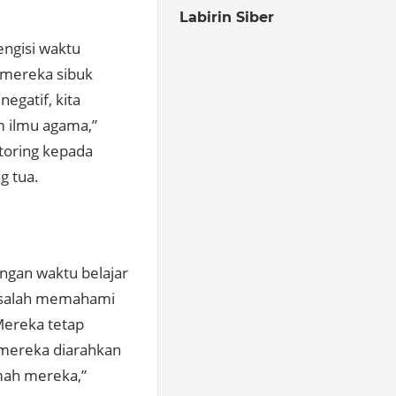
Labirin Siber
engisi waktu
a mereka sibuk
negatif, kita
 ilmu agama,”
toring kepada
g tua.
ngan waktu belajar
o salah memahami
 Mereka tetap
, mereka diarahkan
mah mereka,”