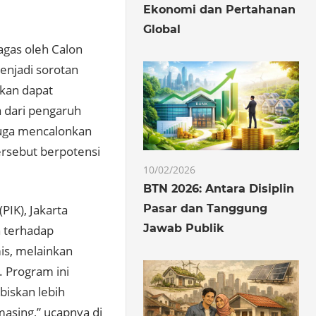
Ekonomi dan Pertahanan
Global
agas oleh Calon
enjadi sorotan
pkan dapat
 dari pengaruh
juga mencalonkan
ersebut berpotensi
10/02/2026
BTN 2026: Antara Disiplin
Pasar dan Tanggung
IK), Jakarta
Jawab Publik
a terhadap
mis, melainkan
. Program ini
iskan lebih
asing,” ucapnya di