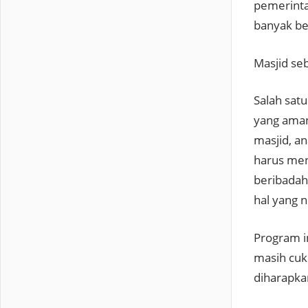
pemerinta
banyak ber
Masjid se
Salah sat
yang aman
masjid, a
harus men
beribadah
hal yang n
Program i
masih cuk
diharapka