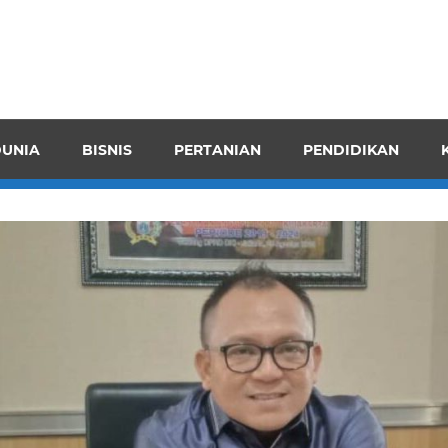
pendensI
juangkan
n
UNIA
BISNIS
PERTANIAN
PENDIDIKAN
ran