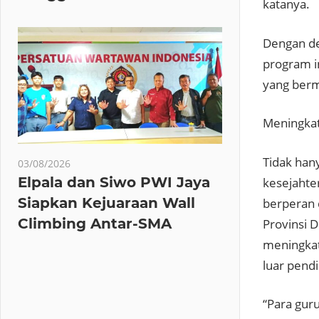
katanya.
Dengan de
program i
yang berm
Meningkat
Tidak han
03/08/2026
Elpala dan Siwo PWI Jaya
kesejahte
Siapkan Kejuaraan Wall
berperan 
Climbing Antar-SMA
Provinsi 
meningkat
luar pendi
“Para gur