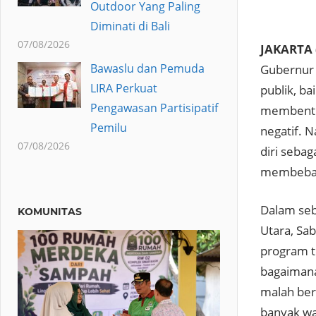
Outdoor Yang Paling
Diminati di Bali
07/08/2026
JAKARTA 
Bawaslu dan Pemuda
Gubernur 
LIRA Perkuat
publik, b
Pengawasan Partisipatif
membentuk
Pemilu
negatif. 
07/08/2026
diri seba
membebani
Dalam seb
KOMUNITAS
Utara, Sa
program te
bagaimana
malah ber
banyak wa