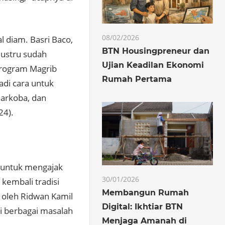
08/02/2026
 diam. Basri Baco,
BTN Housingpreneur dan
justru sudah
Ujian Keadilan Ekonomi
Program Magrib
Rumah Pertama
adi cara untuk
narkoba, dan
24).
 untuk mengajak
30/01/2026
kembali tradisi
Membangun Rumah
n oleh Ridwan Kamil
Digital: Ikhtiar BTN
i berbagai masalah
Menjaga Amanah di