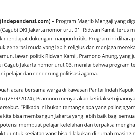
(Independensi.com) –
Program Magrib Mengaji yang dig
(Cagub) DKI Jakarta nomor urut 01, Ridwan Kamil, terus m
aik mendapat dukungan maupun kritik. Program ini dihara
 generasi muda yang lebih religius dan menjaga mereka
Namun, lawan politik Ridwan Kamil, Pramono Anung, yang 
gai Cagub Jakarta nomor urut 03, menilai bahwa program t
 pelajar dan cenderung politisasi agama.
uah acara bersama warga di kawasan Pantai Indah Kapuk (P
btu (28/9/2024), Pramono menyatakan ketidaksetujuanny
rsebut. “Pilkada ini bukan tentang siapa yang paling aga
 kita bisa membangun Jakarta yang lebih baik bagi semua
potensi membuat pelajar kelelahan dan terpaksa menghab
ktu untuk kegiatan yang bisa dilakukan di rumah masing-m