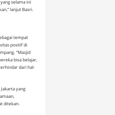
 yang selama ini
n,” lanjut Basri.
sebagai tempat
tas positif di
impang. “Masjid
reka bisa belajar,
rhindar dari hal-
 Jakarta yang
gamaan,
t ditekan.