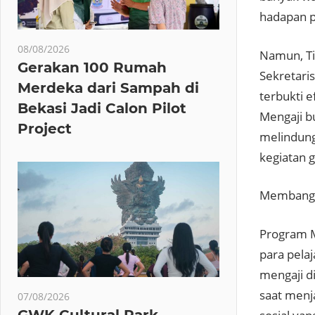
hadapan 
08/08/2026
Namun, Ti
Gerakan 100 Rumah
Sekretari
Merdeka dari Sampah di
terbukti 
Bekasi Jadi Calon Pilot
Mengaji b
Project
melindung
kegiatan 
Membangun
Program M
para pela
mengaji di
saat menj
07/08/2026
GWK Cultural Park