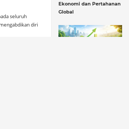
Ekonomi dan Pertahanan
Global
ada seluruh
 mengabdikan diri
arakat bukan
 tidak lagi
rbaik bagi
10/02/2026
BTN 2026: Antara Disiplin
Pasar dan Tanggung
Jawab Publik
i Bekasi: PM Terbatas
akan Kerjasama Swasta