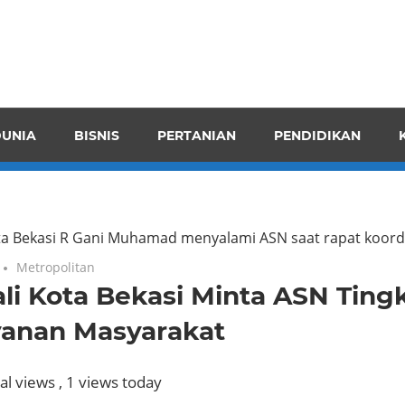
pendensI
juangkan
n
UNIA
BISNIS
PERTANIAN
PENDIDIKAN
ran
ota Bekasi R Gani Muhamad menyalami ASN saat rapat koord
Metropolitan
li Kota Bekasi Minta ASN Ting
yanan Masyarakat
al views
, 1 views today