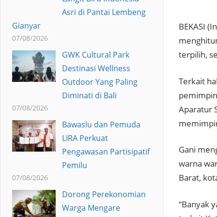
Asri di Pantai Lembeng
Gianyar
BEKASI (I
07/08/2026
menghitun
terpilih,
GWK Cultural Park
Destinasi Wellness
Terkait ha
Outdoor Yang Paling
pemimpin 
Diminati di Bali
07/08/2026
Aparatur 
memimpin 
Bawaslu dan Pemuda
LIRA Perkuat
Gani meng
Pengawasan Partisipatif
warna war
Pemilu
Barat, ko
07/08/2026
Dorong Perekonomian
“Banyak y
Warga Mengare