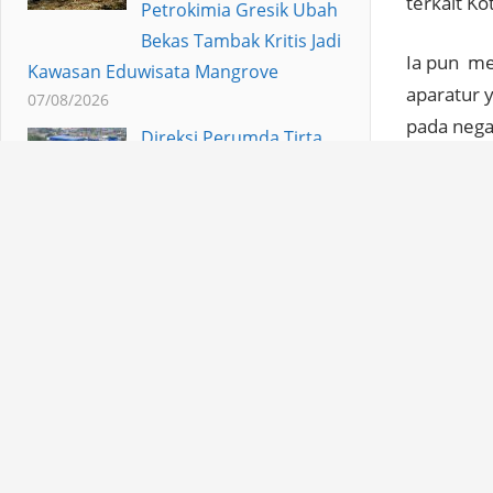
terkait Ko
Petrokimia Gresik Ubah
Bekas Tambak Kritis Jadi
Ia pun me
Kawasan Eduwisata Mangrove
aparatur 
07/08/2026
pada nega
Direksi Perumda Tirta
Bhagasasi : Fokus
Ia pun me
Percepatan
masyaraka
Penambahan Jumlah SL
menjadi P
dan Penurunan NRW
masyaraka
07/08/2026
Relate
KOMUNITAS
Bulan Depan