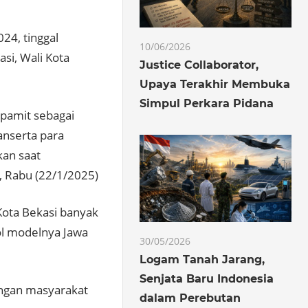
24, tinggal
10/06/2026
si, Wali Kota
Justice Collaborator,
Upaya Terakhir Membuka
Simpul Perkara Pidana
 pamit sebagai
anserta para
kan saat
, Rabu (22/1/2025)
Kota Bekasi banyak
ol modelnya Jawa
30/05/2026
Logam Tanah Jarang,
Senjata Baru Indonesia
engan masyarakat
dalam Perebutan