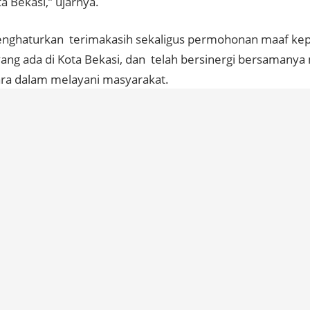
ta Bekasi,” ujarnya.
nghaturkan terimakasih sekaligus permohonan maaf kep
yang ada di Kota Bekasi, dan telah bersinergi bersamanya
ra dalam melayani masyarakat.
nekankan bahwa sepatutnya ASN lah yang melayani masy
t yang melayani aparatur. Ia pun berharap sepeninggalnya
j Wali Kota, agar para ASN tetap memberikan pelayanan te
t. (jonder sihotang)
d posts:
, Jalan Tol Ada "Speed
Implementasi Permenhub 25 Tahun
Pj Bupat
Camera
2020 Berjalan Baik
PDAM Sil