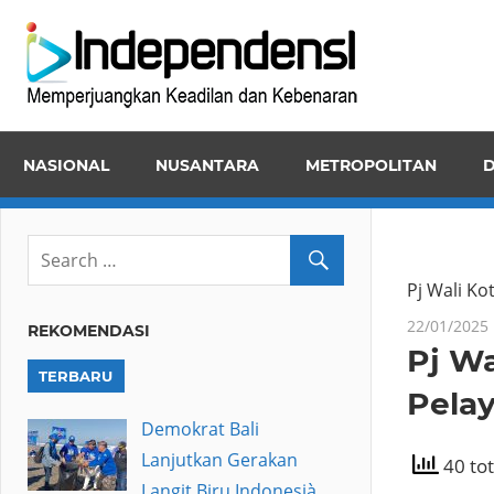
Skip
Inde
to
Memper
content
Keadila
dan
NASIONAL
NUSANTARA
METROPOLITAN
D
Kebena
Pj Wali K
22/01/2025
REKOMENDASI
Pj Wa
TERBARU
Pela
Demokrat Bali
Lanjutkan Gerakan
40 tot
Langit Biru Indonesià