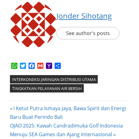
Jonder Sihotang
See author's posts
WhatsApp
Twitter
Facebook
Gmail
Yahoo
Share
Mail
INTERKONEKSI JARINGAN DISTRIBUSI UTAMA
TINGKATKAN PELAYANAN AIR BERSIH
Post
Previous
I Ketut Putra Ismaya Jaya, Bawa Spirit dan Energi
Post:
Baru Buat Perindo Bali
navigation
Next
OJAO 2025: Kawah Candradimuka Golf Indonesia
Post:
Menuju SEA Games dan Ajang Internasional