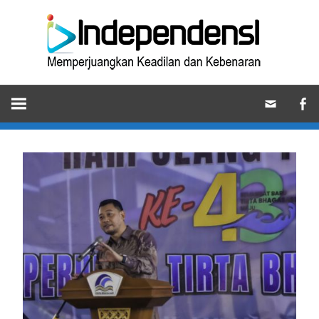
Skip
Ind
to
content
Memperjuangkan
Keadilan
dan
Kebenaran