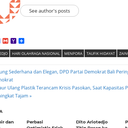
See author's posts
App
tter
Facebook
Gmail
Yahoo
Share
Mail
EDJO
HARI OLAHRAGA NASIONAL
MENPORA
TAUFIK HIDAYAT
ZAIN
ung Sederhana dan Elegan, DPD Partai Demokrat Bali Perin
mokrat
ation
aur Ulang Plastik Terancam Krisis Pasokan, Saat Kapasitas 
ningkat Tajam
A
hir dan
Perbasi
Dito Ariotedjo
P
t
Optimistis Erick
Titip Pesan ke
M