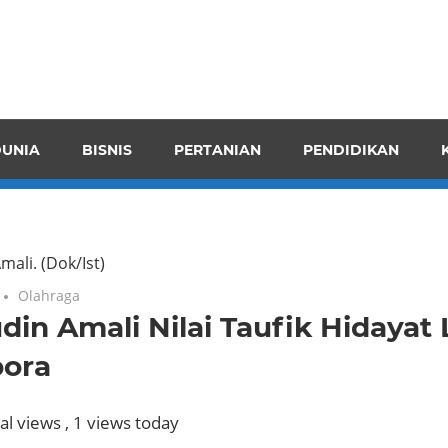
pendensI
juangkan
n
UNIA
BISNIS
PERTANIAN
PENDIDIKAN
ran
mali.
(Dok/Ist)
Olahraga
din Amali Nilai Taufik Hidayat 
ora
al views
, 1 views today