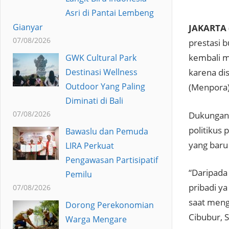
Asri di Pantai Lembeng
Gianyar
JAKARTA 
07/08/2026
prestasi b
kembali m
GWK Cultural Park
Destinasi Wellness
karena di
Outdoor Yang Paling
(Menpora)
Diminati di Bali
07/08/2026
Dukungan 
politikus 
Bawaslu dan Pemuda
yang baru
LIRA Perkuat
Pengawasan Partisipatif
“Daripada
Pemilu
pribadi ya
07/08/2026
saat meng
Dorong Perekonomian
Cibubur, S
Warga Mengare