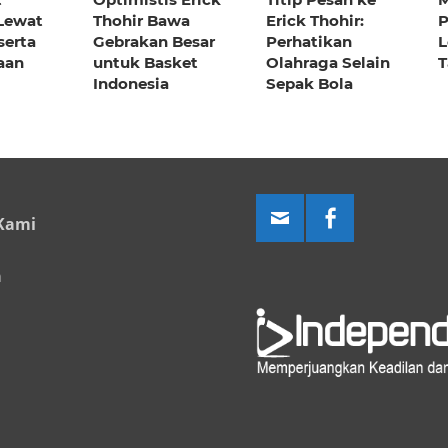
Lewat
Thohir Bawa
Erick Thohir:
P
serta
Gebrakan Besar
Perhatikan
L
aan
untuk Basket
Olahraga Selain
T
Indonesia
Sepak Bola
Kami
a