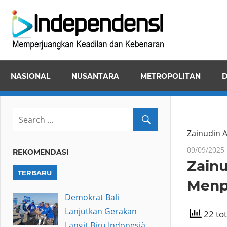
Skip
Inde
to
Memper
content
Keadila
dan
NASIONAL
NUSANTARA
METROPOLITAN
D
Kebena
Zainudin A
09/09/2025
REKOMENDASI
Zainu
TERBARU
Menp
Demokrat Bali
Lanjutkan Gerakan
22 tot
Langit Biru Indonesià