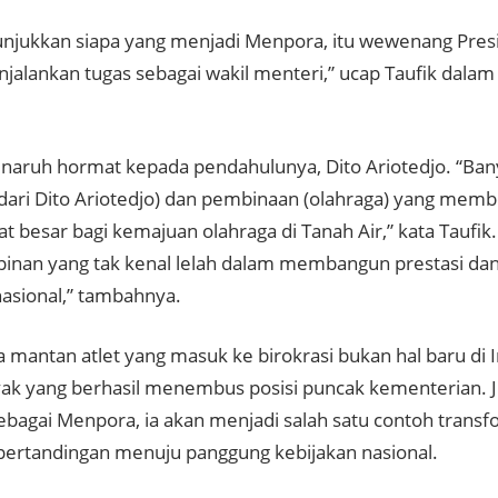
unjukkan siapa yang menjadi Menpora, itu wewenang Presid
jalankan tugas sebagai wakil menteri,” ucap Taufik dala
enaruh hormat kepada pendahulunya, Dito Ariotedjo. “Ban
 (dari Dito Ariotedjo) dan pembinaan (olahraga) yang me
t besar bagi kemajuan olahraga di Tanah Air,” kata Taufik.
nan yang tak kenal lelah dalam membangun prestasi da
nasional,” tambahnya.
mantan atlet yang masuk ke birokrasi bukan hal baru di
yak yang berhasil menembus posisi puncak kementerian. J
sebagai Menpora, ia akan menjadi salah satu contoh transf
pertandingan menuju panggung kebijakan nasional.