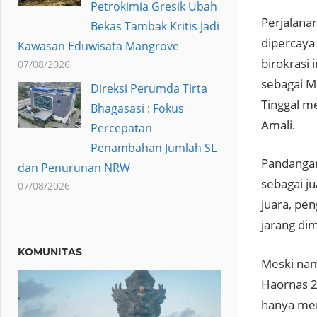
Petrokimia Gresik Ubah
Perjalanan
Bekas Tambak Kritis Jadi
dipercaya
Kawasan Eduwisata Mangrove
birokrasi 
07/08/2026
sebagai 
Direksi Perumda Tirta
Tinggal m
Bhagasasi : Fokus
Amali.
Percepatan
Penambahan Jumlah SL
Pandangan
dan Penurunan NRW
sebagai ju
07/08/2026
juara, pen
jarang dim
KOMUNITAS
Meski nam
Haornas 2
hanya men