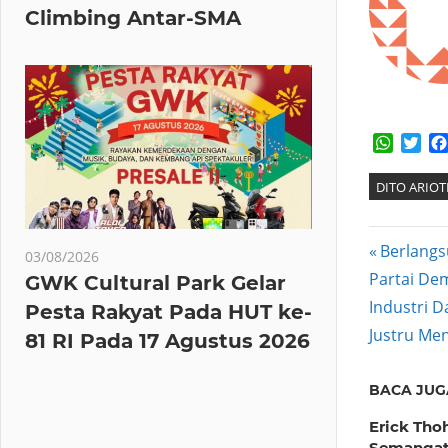
Climbing Antar-SMA
Whats
Twi
DITO ARIOT
Post
Previous
Berlangs
03/08/2026
Post:
Partai De
GWK Cultural Park Gelar
navig
Next
Industri D
Pesta Rakyat Pada HUT ke-
Post:
Justru Me
81 RI Pada 17 Agustus 2026
BACA JUG
Erick Tho
Semanga