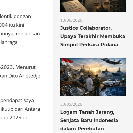
dentik dengan
10/06/2026
04 itu kini
Justice Collaborator,
lannya, melainkan
Upaya Terakhir Membuka
Olahraga
Simpul Perkara Pidana
9–2023. Menurut
kan Dito Ariotedjo
, pendapat saya
30/05/2026
dikutip dari Antara
Logam Tanah Jarang,
ahun 2025
di
Senjata Baru Indonesia
dalam Perebutan