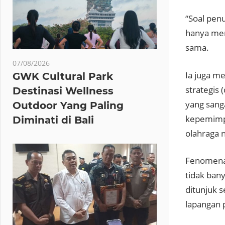
“Soal pen
hanya men
sama.
07/08/2026
Ia juga m
GWK Cultural Park
strategis
Destinasi Wellness
yang sanga
Outdoor Yang Paling
kepemimpi
Diminati di Bali
olahraga 
Fenomena 
tidak ban
ditunjuk 
lapangan 