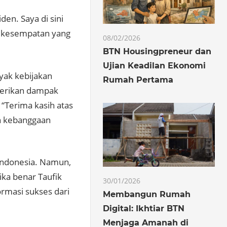
en. Saya di sini
m kesempatan yang
08/02/2026
BTN Housingpreneur dan
Ujian Keadilan Ekonomi
yak kebijakan
Rumah Pertama
mberikan dampak
 “Terima kasih atas
n kebanggaan
 Indonesia. Namun,
ika benar Taufik
30/01/2026
ormasi sukses dari
Membangun Rumah
Digital: Ikhtiar BTN
Menjaga Amanah di