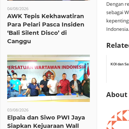
Dengan re
04/08/2026
sebagai W
AWK Tepis Kekhawatiran
kepenting
Para Pelari Pasca Insiden
Indonesia
‘Bali Silent Disco’ di
Canggu
Relate
KOI dan S
About
03/08/2026
Elpala dan Siwo PWI Jaya
Siapkan Kejuaraan Wall