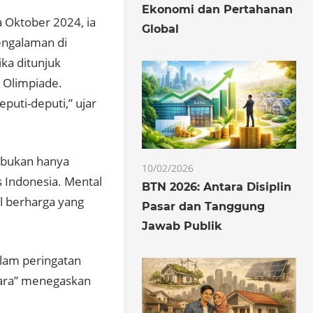
Ekonomi dan Pertahanan
a Oktober 2024, ia
Global
engalaman di
ika ditunjuk
s Olimpiade.
puti-deputi,” ujar
l bukan hanya
10/02/2026
s Indonesia. Mental
BTN 2026: Antara Disiplin
al berharga yang
Pasar dan Tanggung
Jawab Publik
alam peringatan
tara” menegaskan