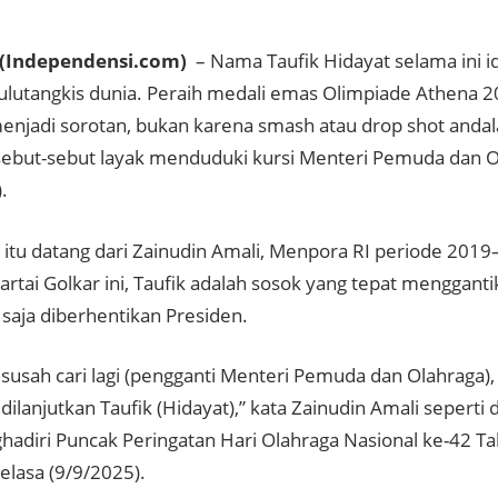
(Independensi.com)
– Nama Taufik Hidayat selama ini i
ulutangkis dunia. Peraih medali emas Olimpiade Athena 20
enjadi sorotan, bukan karena smash atau drop shot anda
sebut-sebut layak menduduki kursi Menteri Pemuda dan 
.
itu datang dari Zainudin Amali, Menpora RI periode 201
partai Golkar ini, Taufik adalah sosok yang tepat mengganti
 saja diberhentikan Presiden.
 susah cari lagi (pengganti Menteri Pemuda dan Olahraga)
 dilanjutkan Taufik (Hidayat),” kata Zainudin Amali seperti 
hadiri
Puncak Peringatan Hari Olahraga Nasional ke-42 T
elasa (9/9/2025).