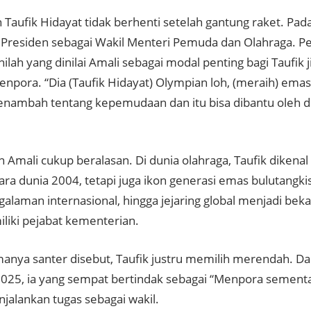
 Taufik Hidayat tidak berhenti setelah gantung raket. Pad
 Presiden sebagai Wakil Menteri Pemuda dan Olahraga. P
inilah yang dinilai Amali sebagai modal penting bagi Taufik j
Menpora.
“Dia (Taufik Hidayat) Olympian loh, (meraih) ema
enambah tentang kepemudaan dan itu bisa dibantu oleh de
 Amali cukup beralasan. Di dunia olahraga, Taufik dikena
ara dunia 2004, tetapi juga ikon generasi emas bulutangki
galaman internasional, hingga jejaring global menjadi bek
iliki pejabat kementerian.
anya santer disebut, Taufik justru memilih merendah. D
025, ia yang sempat bertindak sebagai “Menpora semen
jalankan tugas sebagai wakil.