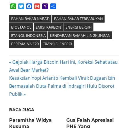
WhatsApp
Twitter
Facebook
Gmail
Yahoo
Share
Mail
BAHAN BAKAR NABATI
BAHAN BAKAR TERBARUKAN
BIOETANOL
EMISI KARBON
ENERGI BERSIH
ETANOL INDONESIA
KENDARAAN RAMAH LINGKUNGAN
PERTAMINA E20
TRANSISI ENERGI
Post
Previous
Gejolak Harga Bitcoin Hari Ini, Koreksi Sehat atau
Post:
Awal Bear Market?
navigation
Next
Kesaksian Yopi Arianto Kembali Viral: Dugaan Izin
Post:
Bermasalah Duta Palma di Indragiri Hulu Disorot
Publik
BACA JUGA
Paramitha Widya
Gus Falah Apresiasi
Kusuma
PHE Yang