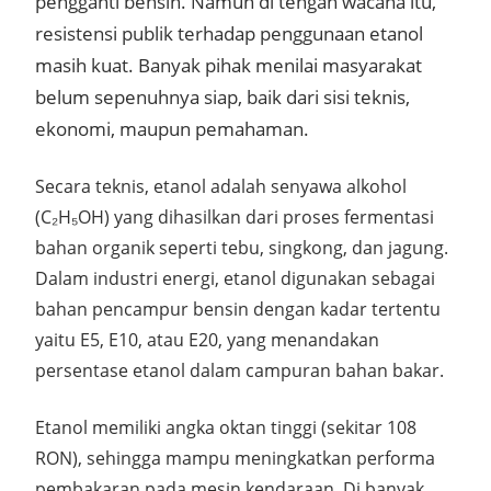
pengganti bensin. Namun di tengah wacana itu,
resistensi publik terhadap penggunaan etanol
masih kuat. Banyak pihak menilai masyarakat
belum sepenuhnya siap, baik dari sisi teknis,
ekonomi, maupun pemahaman.
Secara teknis,
etanol adalah senyawa alkohol
(C₂H₅OH)
yang dihasilkan dari proses fermentasi
bahan organik seperti
tebu, singkong, dan jagung
.
Dalam industri energi, etanol digunakan sebagai
bahan pencampur bensin
dengan kadar tertentu
yaitu
E5, E10, atau E20
, yang menandakan
persentase etanol dalam campuran bahan bakar.
Etanol memiliki
angka oktan tinggi
(sekitar 108
RON), sehingga mampu meningkatkan performa
pembakaran pada mesin kendaraan. Di banyak