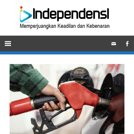
Skip
Ind
to
content
Memperjuangkan
Keadilan
dan
Kebenaran