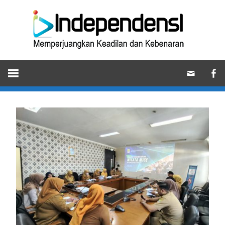
Skip
Ind
to
content
Memperjuangkan
Keadilan
dan
Kebenaran