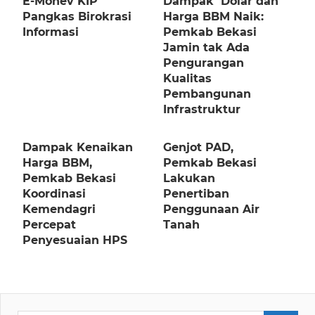
E-Monev KIP
Dampak Dolar dan
Pangkas Birokrasi
Harga BBM Naik:
Informasi
Pemkab Bekasi
Jamin tak Ada
Pengurangan
Kualitas
Pembangunan
Infrastruktur
Dampak Kenaikan
Genjot PAD,
Harga BBM,
Pemkab Bekasi
Pemkab Bekasi
Lakukan
Koordinasi
Penertiban
Kemendagri
Penggunaan Air
Percepat
Tanah
Penyesuaian HPS