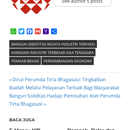
See author's posts
WhatsApp
Twitter
Facebook
Gmail
Yahoo
Share
Mail
BANGUN IDENTITAS WISATA INDUSTRI TERPADU
KAWASAN INDUSTRI TERBESAR ASIA TENGGARA
PEMKAB BEKASI
PERKEMBANGAN EKONOMI
Post
Previous
Dirut Perumda Tirta Bhagasasi: Tingkatkan
Post:
Ibadah Melalui Pelayanan Terbaik Bagi Masyarakat
navigation
Next
Bangun Soliditas Hadapi Pemisahan Aset Perumda
Post:
Tirta Bhagasasi
BACA JUGA