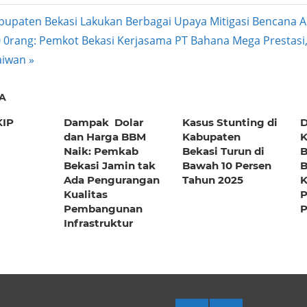
upaten Bekasi Lakukan Berbagai Upaya Mitigasi Bencana 
0 0rang: Pemkot Bekasi Kerjasama PT Bahana Mega Prestasi
ation
aiwan
A
KIP
Dampak Dolar
Kasus Stunting di
dan Harga BBM
Kabupaten
K
Naik: Pemkab
Bekasi Turun di
B
Bekasi Jamin tak
Bawah 10 Persen
B
Ada Pengurangan
Tahun 2025
K
Kualitas
P
Pembangunan
P
Infrastruktur