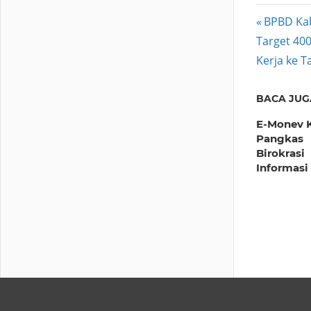
Post
Previous
BPBD Kab
Next
Post:
Target 40
navig
Post:
Kerja ke T
BACA JUG
E-Monev 
Pangkas
Birokrasi
Informasi