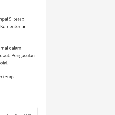
pai 5, tetap
ke Kementerian
imal dalam
ebut. Pengusulan
sial.
n tetap