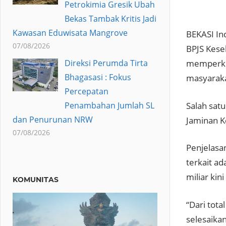
Petrokimia Gresik Ubah
Bekas Tambak Kritis Jadi
Kawasan Eduwisata Mangrove
BEKASI In
07/08/2026
BPJS Kese
Direksi Perumda Tirta
memperkua
Bhagasasi : Fokus
masyaraka
Percepatan
Salah sat
Penambahan Jumlah SL
dan Penurunan NRW
Jaminan K
07/08/2026
Penjelasa
terkait a
miliar kin
KOMUNITAS
“Dari tota
selesaika