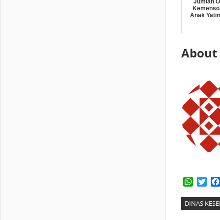
Jumlah O
Kemensos
Anak Yatim
About
Whats
Twi
DINAS KES