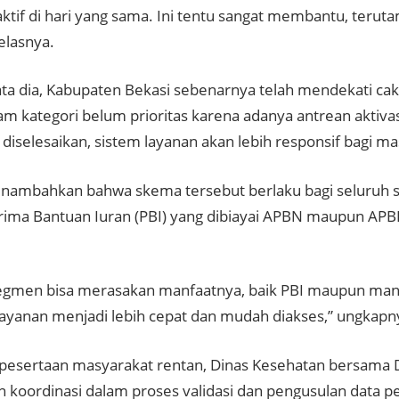
ktif di hari yang sama. Ini tentu sangat membantu, teruta
jelasnya.
 kata dia, Kabupaten Bekasi sebenarnya telah mendekati 
am kategori belum prioritas karena adanya antrean aktivas
diselesaikan, sistem layanan akan lebih responsif bagi ma
enambahkan bahwa skema tersebut berlaku bagi seluruh 
rima Bantuan Iuran (PBI) yang dibiayai APBN maupun APBD
gmen bisa merasakan manfaatnya, baik PBI maupun mandi
, layanan menjadi lebih cepat dan mudah diakses,” ungkapn
epesertaan masyarakat rentan, Dinas Kesehatan bersama D
 koordinasi dalam proses validasi dan pengusulan data 