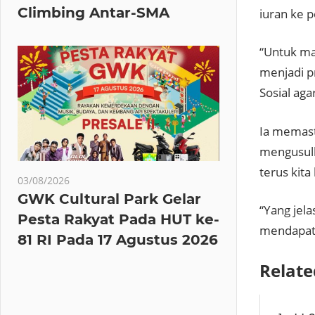
Climbing Antar-SMA
iuran ke 
“Untuk ma
menjadi pr
Sosial ag
Ia memast
mengusulk
terus kita
03/08/2026
GWK Cultural Park Gelar
“Yang jel
Pesta Rakyat Pada HUT ke-
mendapatk
81 RI Pada 17 Agustus 2026
Relate