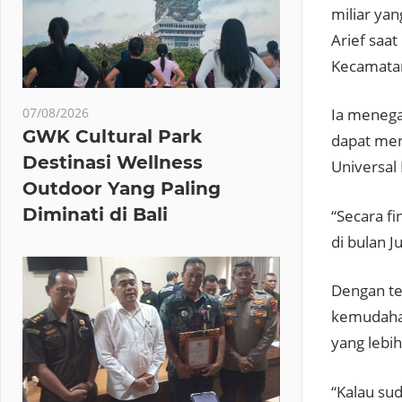
miliar ya
Arief saa
Kecamatan
07/08/2026
Ia menega
GWK Cultural Park
dapat men
Destinasi Wellness
Universal
Outdoor Yang Paling
Diminati di Bali
“Secara f
di bulan J
Dengan te
kemudahan
yang lebih
“Kalau su