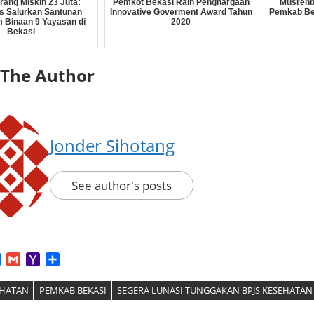
rang Miskin 23 Juta:
Pemkot Bekasi Raih Penghargaan
Musrenb
 Salurkan Santunan
Innovative Goverment Award Tahun
Pemkab Be
 Binaan 9 Yayasan di
2020
Bekasi
 The Author
Jonder Sihotang
See author's posts
App
tter
Facebook
Gmail
Yahoo
Share
Mail
EHATAN
PEMKAB BEKASI
SEGERA LUNASI TUNGGAKAN BPJS KESEHATAN