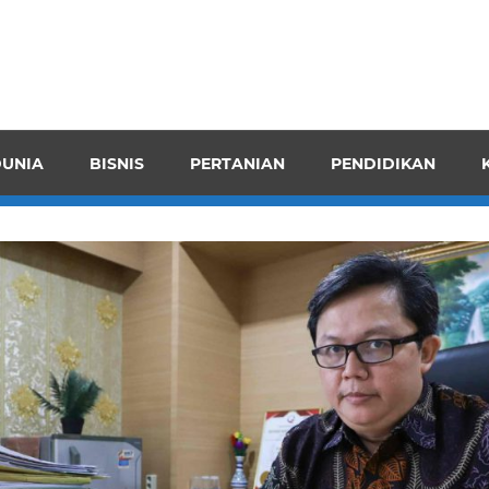
pendensI
juangkan
n
UNIA
BISNIS
PERTANIAN
PENDIDIKAN
ran