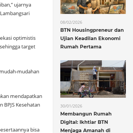
iban,” ujarnya
a Lambangsari
08/02/2026
BTN Housingpreneur dan
kasi optimistis
Ujian Keadilan Ekonomi
sehingga target
Rumah Pertama
ai, mudah-mudahan
 akan mendapatkan
an BPJS Kesehatan
30/01/2026
Membangun Rumah
Digital: Ikhtiar BTN
pesertaannya bisa
Menjaga Amanah di