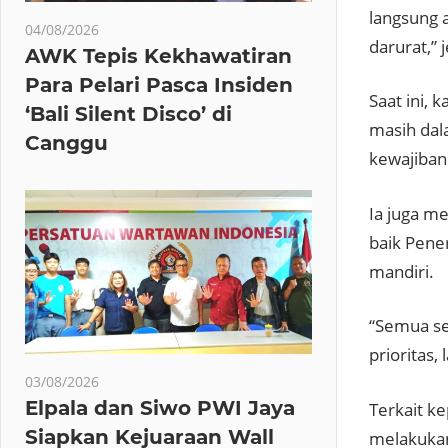
langsung a
04/08/2026
darurat,” 
AWK Tepis Kekhawatiran
Para Pelari Pasca Insiden
Saat ini,
‘Bali Silent Disco’ di
masih dal
Canggu
kewajiban 
Ia juga m
baik Pene
mandiri.
“Semua se
prioritas
03/08/2026
Elpala dan Siwo PWI Jaya
Terkait k
Siapkan Kejuaraan Wall
melakukan