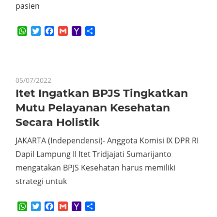
pasien
WhatsApp
Twitter
Facebook
Gmail
Yahoo
Share
Mail
05/07/2022
Itet Ingatkan BPJS Tingkatkan
Mutu Pelayanan Kesehatan
Secara Holistik
JAKARTA (Independensi)- Anggota Komisi IX DPR RI
Dapil Lampung II Itet Tridjajati Sumarijanto
mengatakan BPJS Kesehatan harus memiliki
strategi untuk
WhatsApp
Twitter
Facebook
Gmail
Yahoo
Share
Mail