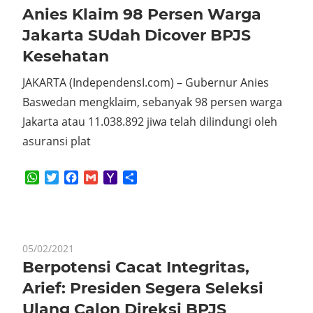
Anies Klaim 98 Persen Warga
Jakarta SUdah Dicover BPJS
Kesehatan
JAKARTA (IndependensI.com) – Gubernur Anies
Baswedan mengklaim, sebanyak 98 persen warga
Jakarta atau 11.038.892 jiwa telah dilindungi oleh
asuransi plat
WhatsApp
Twitter
Facebook
Gmail
Yahoo
Share
Mail
05/02/2021
Berpotensi Cacat Integritas,
Arief: Presiden Segera Seleksi
Ulang Calon Direksi BPJS