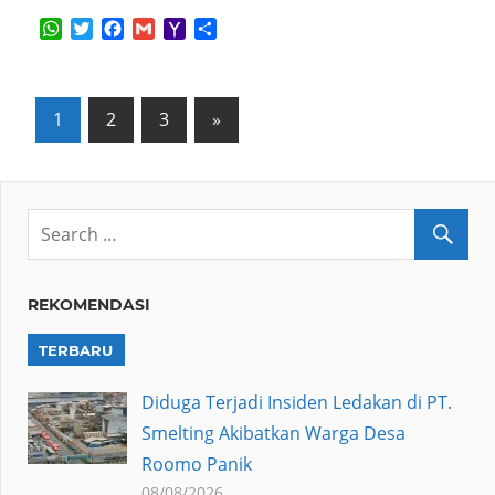
WhatsApp
Twitter
Facebook
Gmail
Yahoo
Share
Mail
Posts
Next
1
2
3
»
Posts
pagination
REKOMENDASI
TERBARU
Diduga Terjadi Insiden Ledakan di PT.
Smelting Akibatkan Warga Desa
Roomo Panik
08/08/2026