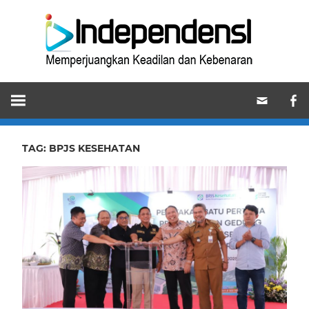
Skip
Ind
to
content
Memperjuangkan
Keadilan
dan
Kebenaran
TAG:
BPJS KESEHATAN