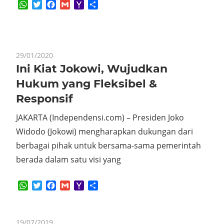
WhatsApp
Twitter
Facebook
Gmail
Yahoo
Share
Mail
29/01/2020
Ini Kiat Jokowi, Wujudkan
Hukum yang Fleksibel &
Responsif
JAKARTA (Independensi.com) – Presiden Joko
Widodo (Jokowi) mengharapkan dukungan dari
berbagai pihak untuk bersama-sama pemerintah
berada dalam satu visi yang
WhatsApp
Twitter
Facebook
Gmail
Yahoo
Share
Mail
19/07/2019