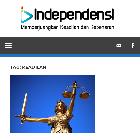
Skip
Ind
to
content
Memperjuangkan
Keadilan
dan
Kebenaran
TAG:
KEADILAN