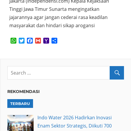
Jakarta (Independensi.com) Kepala Kejaksaan
Tinggi Jawa Timur Sunarta mengingatkan
jajarannya agar jangan cederai rasa keadilan
masyarakat dan hindari sikap arogansi
WhatsApp
Twitter
Facebook
Gmail
Yahoo
Share
Mail
REKOMENDASI
TERBARU
Indo Water 2026 Hadirkan Inovasi
Enam Sektor Strategis, Diikuti 700