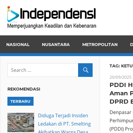
Skip
Inde
to
Memper
content
Keadila
dan
NASIONAL
NUSANTARA
METROPOLITAN
D
Kebena
TAG:
KETU
20/09/2025
PDDI H
REKOMENDASI
Aman P
DPRD B
TERBARU
Denpasar 
Diduga Terjadi Insiden
Perhimpun
Ledakan di PT. Smelting
(PDDI) Pro
Akibatkan Warga Desa