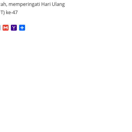
ah, memperingati Hari Ulang
T) ke-47
App
tter
Facebook
Gmail
Yahoo
Share
Mail