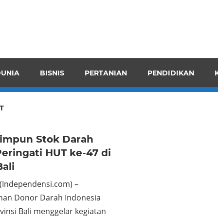
pendensI
juangkan
n
UNIA
BISNIS
PERTANIAN
PENDIDIKAN
ran
T
impun Stok Darah
eringati HUT ke-47 di
ali
(Independensi.com) –
an Donor Darah Indonesia
vinsi Bali menggelar kegiatan